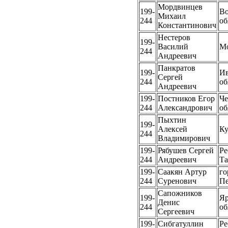
Мордвинцев
199-
Во
Михаил
244
об
Константинович
Нестеров
199-
Василий
М
244
Андреевич
Панкратов
199-
Ив
Сергей
244
об
Андреевич
199-
Постников Егор
Че
244
Александрович
об
Пыхтин
199-
Алексей
Ку
244
Владимирович
199-
Рябушев Сергей
Ре
244
Андреевич
Та
199-
Саакян Артур
го
244
Суренович
Пе
Сапожников
199-
Яр
Денис
244
об
Сергеевич
199-
Сибгатуллин
Ре