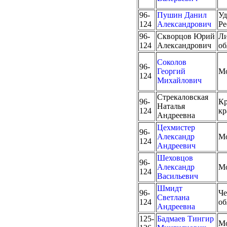
96-
Пушин Данил
Уд
124
Александрович
Ре
96-
Скворцов Юрий
Ли
124
Александрович
об
Соколов
96-
Георгий
М
124
Михайлович
Стрекаловская
96-
Кр
Наталья
124
кр
Андреевна
Цехмистер
96-
Александр
М
124
Андреевич
Шеховцов
96-
Александр
М
124
Васильевич
Шмидт
96-
Че
Светлана
124
об
Андреевна
125-
Бадмаев Тингир
М