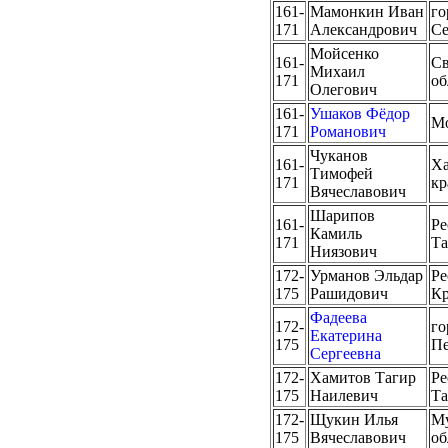
161-
Мамонкин Иван
го
171
Александрович
Се
Мойсенко
161-
Св
Михаил
171
об
Олегович
161-
Ушаков Фёдор
М
171
Романович
Чуканов
161-
Ха
Тимофей
171
кр
Вячеславович
Шарипов
161-
Ре
Камиль
171
Та
Ниязович
172-
Урманов Эльдар
Ре
175
Рашидович
К
Фадеева
172-
го
Екатерина
175
Пе
Сергеевна
172-
Хамитов Тагир
Ре
175
Наилевич
Та
172-
Щукин Илья
Му
175
Вячеславович
об