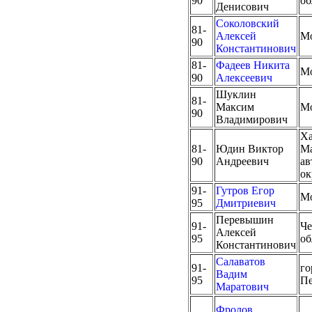
90
об
Денисович
Соколовский
81-
Алексей
М
90
Константинович
81-
Фадеев Никита
М
90
Алексеевич
Шуклин
81-
Максим
М
90
Владимирович
Ха
81-
Юдин Виктор
М
90
Андреевич
а
ок
91-
Гутров Егор
М
95
Дмитриевич
Перевышин
91-
Че
Алексей
95
об
Константинович
Салаватов
91-
го
Вадим
95
Пе
Маратович
Фролов