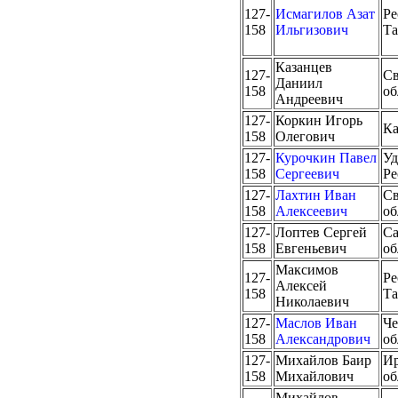
127-
Исмагилов Азат
Ре
158
Ильгизович
Та
Казанцев
127-
Св
Даниил
158
об
Андреевич
127-
Коркин Игорь
Ка
158
Олегович
127-
Курочкин Павел
Уд
158
Сергеевич
Ре
127-
Лахтин Иван
Св
158
Алексеевич
об
127-
Лоптев Сергей
Са
158
Евгеньевич
об
Максимов
127-
Ре
Алексей
158
Та
Николаевич
127-
Маслов Иван
Че
158
Александрович
об
127-
Михайлов Баир
Ир
158
Михайлович
об
Михайлов