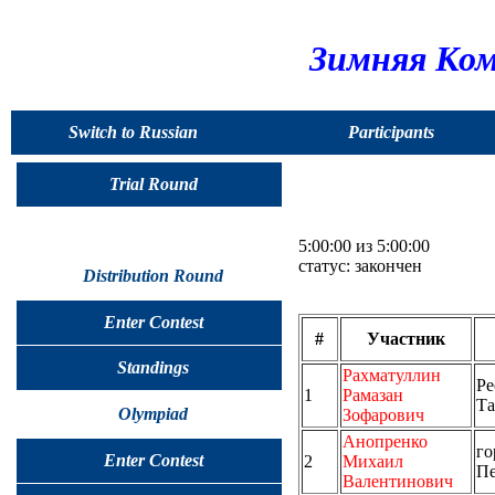
Зимняя Ком
Switch to Russian
Participants
Trial Round
5:00:00 из 5:00:00
статус: закончен
Distribution Round
Enter Contest
#
Участник
Standings
Рахматуллин
Ре
1
Рамазан
Та
Olympiad
Зофарович
Анопренко
го
Enter Contest
2
Михаил
Пе
Валентинович