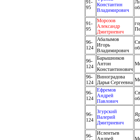
91-
Ли
Константин
95
об
Владимирович
Морозов
91-
го
Александр
95
Пе
Дмитриевич
Абалымов
96-
Св
Игорь
124
об
Владимирович
Барышников
96-
Антон
М
124
Константинович
96-
Виноградова
М
124
Дарья Сергеевна
Ефремов
96-
Св
Андрей
124
об
Павлович
Згурский
96-
Яр
Валерий
124
об
Дмитриевич
Ислентьев
96-
Андрей
М