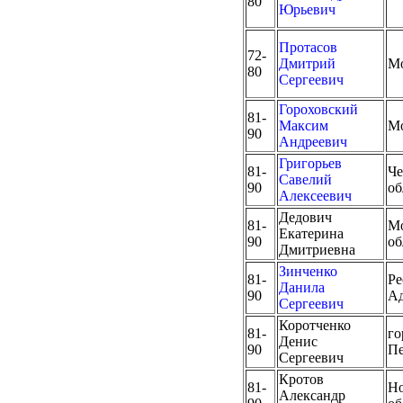
80
Юрьевич
Протасов
72-
Дмитрий
М
80
Сергеевич
Гороховский
81-
Максим
М
90
Андреевич
Григорьев
81-
Че
Савелий
90
об
Алексеевич
Дедович
81-
Мо
Екатерина
90
об
Дмитриевна
Зинченко
81-
Ре
Данила
90
А
Сергеевич
Коротченко
81-
го
Денис
90
Пе
Сергеевич
Кротов
81-
Но
Александр