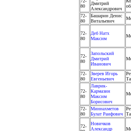
72-
Ко
Дмитрий
80
об
Александрович
72-
Башарин Денис
М
80
Витальевич
72-
Деб Натх
М
80
Максим
Запольский
72-
Дмитрий
М
80
Иванович
72-
Зверев Игорь
Ре
80
Евгеньевич
Та
Лаврик-
72-
Кармазин
М
80
Максим
Борисович
72-
Миннахметов
Ре
80
Булат Раифович
Та
Новичков
72-
Александр
М