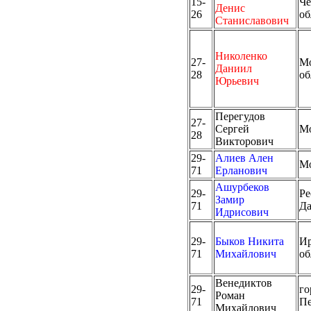
15-
Че
Денис
26
об
Станиславович
Николенко
27-
Мо
Даниил
28
об
Юрьевич
Перегудов
27-
Сергей
М
28
Викторович
29-
Алиев Ален
М
71
Ерланович
Ашурбеков
29-
Ре
Замир
71
Да
Идрисович
29-
Быков Никита
Ир
71
Михайлович
об
Венедиктов
29-
го
Роман
71
Пе
Михайлович