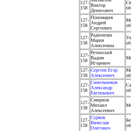
127-
Св
Виктор
158
об
Денисович
Пономарев
127-
Мо
Андрей
158
об
Сергеевич
Радионова
127-
Ул
Мария
158
об
Алексеевна
Ретинский
127-
Вадим
М
158
Игоревич
127-
Сергеев Егор
Мо
158
Алексеевич
об
Синельников
127-
Са
Александр
158
об
Евгеньевич
Смирнов
127-
Михаил
М
158
Алексеевич
Сурков
127-
Бе
Вячеслав
158
об
Олегович