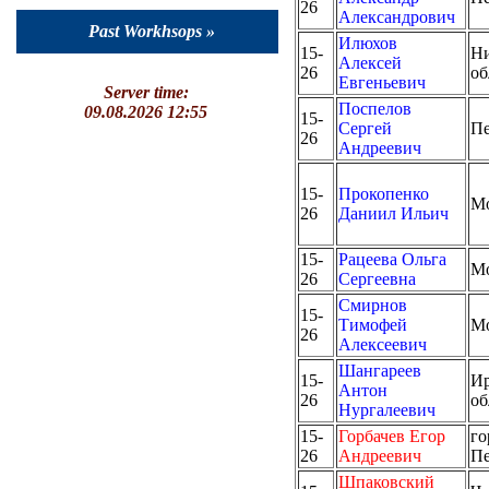
26
Александрович
Past Workhsops »
Илюхов
15-
Ни
Алексей
26
об
Евгеньевич
Server time:
Поспелов
09.08.2026 12:55
15-
Сергей
Пе
26
Андреевич
15-
Прокопенко
М
26
Даниил Ильич
15-
Рацеева Ольга
М
26
Сергеевна
Смирнов
15-
Тимофей
М
26
Алексеевич
Шангареев
15-
Ир
Антон
26
об
Нургалеевич
15-
Горбачев Егор
го
26
Андреевич
Пе
Шпаковский