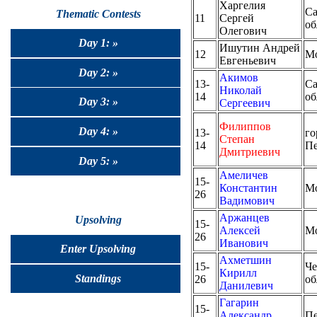
Харгелия
Са
Thematic Contests
11
Сергей
об
Олегович
Day 1: »
Ишутин Андрей
12
М
Евгеньевич
Day 2: »
Акимов
13-
Са
Николай
14
об
Day 3: »
Сергеевич
Филиппов
Day 4: »
13-
го
Степан
14
Пе
Дмитриевич
Day 5: »
Амеличев
15-
Константин
М
26
Вадимович
Аржанцев
Upsolving
15-
Алексей
М
26
Иванович
Enter Upsolving
Ахметшин
15-
Че
Кирилл
Standings
26
об
Данилевич
Гагарин
15-
Александр
Пе