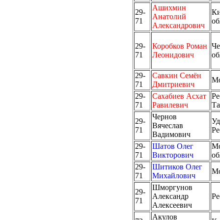
Ашихмин
29-
Ки
Анатолий
71
об
Александрович
29-
Коробков Роман
Че
71
Леонидович
об
29-
Савкин Семён
М
71
Дмитриевич
29-
Сахабиев Асхат
Ре
71
Равилевич
Та
Чернов
29-
Уд
Вячеслав
71
Ре
Вадимович
29-
Шатов Олег
Мо
71
Викторович
об
29-
Шитиков Олег
М
71
Михайлович
Шморгунов
29-
Александр
Ре
71
Алексеевич
Акулов