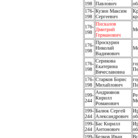
198
Павлович
об
176-
Кузин Максим
Кр
198
Сергеевич
кр
Пискалов
176-
Дмитрий
М
198
Германович
Проскурин
176-
Николай
М
198
Вадимович
Серикова
176-
го
Екатерина
198
Пе
Вячеславовна
176-
Старков Борис
го
198
Михайлович
Пе
Андриянов
199-
Ре
Кирилл
244
М
Романович
199-
Балюк Сергей
Ир
244
Александрович
об
199-
Бас Кирилл
Ир
244
Антонович
об
199-
Белков Иван
Во