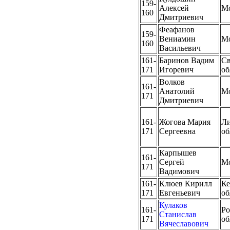
159-
Алексей
М
160
Дмитриевич
Феафанов
159-
Вениамин
М
160
Васильевич
161-
Баринов Вадим
Св
171
Игоревич
об
Волков
161-
Анатолий
М
171
Дмитриевич
161-
Жогова Мария
Ли
171
Сергеевна
об
Карпышев
161-
Сергей
М
171
Вадимович
161-
Клюев Кирилл
Ке
171
Евгеньевич
об
Кулаков
161-
Ро
Станислав
171
об
Вячеславович