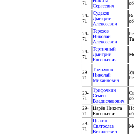
Никита
71
об
Сергеевич
Судаков
29-
Во
Дмитрий
71
об
Алексеевич
Терехов
29-
Ре
Николай
71
Та
Алексеевич
Тертичный
29-
Дмитрий
М
71
Евгеньевич
Третьяков
29-
Уд
Николай
71
Ре
Михайлович
Трифочкин
29-
Св
Семен
71
об
Владиславович
29-
Царёв Никита
Но
71
Евгеньевич
об
Цыкин
29-
Святослав
М
71
Витальевич