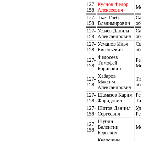
127-
Куянов Федор
М
158
Алексеевич
127-
Ткач Глеб
Са
158
Владимирович
об
127-
Усачев Данила
Са
158
Александрович
об
127-
Усманов Илья
Св
158
Евгеньевич
об
Федосеев
127-
Ре
Тимофей
158
М
Борисович
Хабаров
127-
Тю
Максим
158
об
Александрович
127-
Шамазов Карим
Ре
158
Фаридович
Та
127-
Шитов Даниил
Уд
158
Сергеевич
Ре
Шубин
127-
Валентин
М
158
Юрьевич
Кулдошин