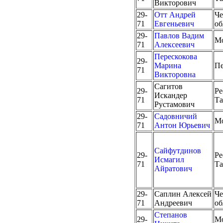
Викторович
29-
Отт Андрей
Че
71
Евгеньевич
об
29-
Павлов Вадим
М
71
Алексеевич
Перескокова
29-
Марина
Пе
71
Викторовна
Сагитов
29-
Ре
Искандер
71
Та
Рустамович
29-
Садовничий
М
71
Антон Юрьевич
Сайфутдинов
29-
Ре
Исмагил
71
Та
Айратович
29-
Саплин Алексей
Че
71
Андреевич
об
Степанов
29-
Мо