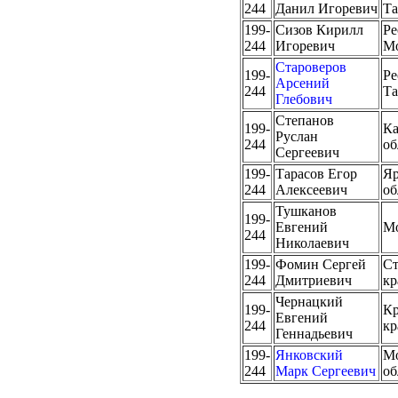
244
Данил Игоревич
Та
199-
Сизов Кирилл
Ре
244
Игоревич
М
Староверов
199-
Ре
Арсений
244
Та
Глебович
Степанов
199-
Ка
Руслан
244
об
Сергеевич
199-
Тарасов Егор
Яр
244
Алексеевич
об
Тушканов
199-
Евгений
М
244
Николаевич
199-
Фомин Сергей
Ст
244
Дмитриевич
кр
Чернацкий
199-
Кр
Евгений
244
кр
Геннадьевич
199-
Янковский
Мо
244
Марк Сергеевич
об