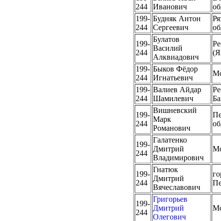
244
Иванович
об
199-
Будняк Антон
Ря
244
Сергеевич
об
Булатов
199-
Ре
Василий
244
(Я
Алквиадович
199-
Быков Фёдор
М
244
Игнатьевич
199-
Валиев Айдар
Ре
244
Шамилевич
Ба
Вишневский
199-
Пе
Марк
244
об
Романович
Галатенко
199-
Дмитрий
М
244
Владимирович
Гнатюк
199-
го
Дмитрий
244
Пе
Вячеславович
Григорьев
199-
Дмитрий
М
244
Олегович