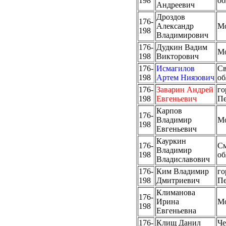
198
об
Андреевич
Дроздов
176-
Александр
М
198
Владимирович
176-
Дудкин Вадим
М
198
Викторович
176-
Исмагилов
Св
198
Артем Ниязович
об
176-
Заварин Андрей
го
198
Евгеньевич
Пе
Карпов
176-
Владимир
М
198
Евгеньевич
Кауркин
176-
См
Владимир
198
об
Владиславович
176-
Ким Владимир
го
198
Дмитриевич
Пе
Климанова
176-
Ирина
М
198
Евгеньевна
176-
Клищ Данил
Че