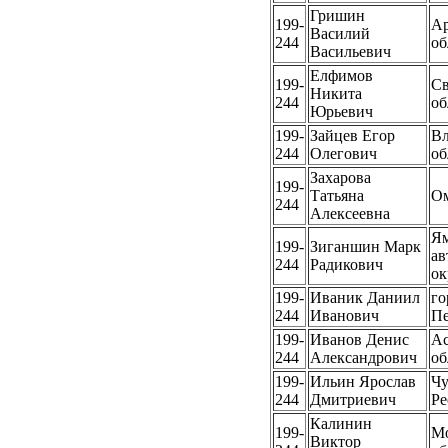
Гришин
199-
Ар
Василий
244
об
Васильевич
Елфимов
199-
Св
Никита
244
об
Юрьевич
199-
Зайцев Егор
Вл
244
Олегович
об
Захарова
199-
Татьяна
Ом
244
Алексеевна
Ям
199-
Зиганшин Марк
а
244
Радикович
ок
199-
Иваник Даниил
го
244
Иванович
Пе
199-
Иванов Денис
Ас
244
Александрович
об
199-
Ильин Ярослав
Чу
244
Дмитриевич
Ре
Калинин
199-
Мо
Виктор