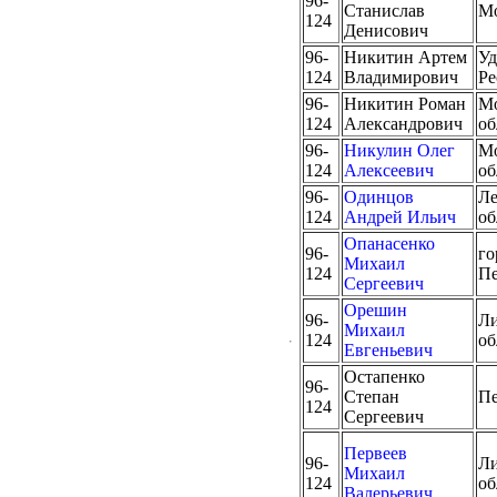
96-
Станислав
М
124
Денисович
96-
Никитин Артем
Уд
124
Владимирович
Ре
96-
Никитин Роман
Мо
124
Александрович
об
96-
Никулин Олег
Мо
124
Алексеевич
об
96-
Одинцов
Ле
124
Андрей Ильич
об
Опанасенко
96-
го
Михаил
124
Пе
Сергеевич
Орешин
96-
Ли
Михаил
124
об
Евгеньевич
Остапенко
96-
Степан
Пе
124
Сергеевич
Первеев
96-
Ли
Михаил
124
об
Валерьевич