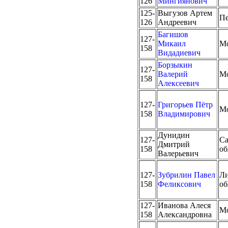
126
Мингиянович
125-
Выгузов Артем
Пе
126
Андреевич
Багишов
127-
Микаил
М
158
Видадиевич
Борзыкин
127-
Валерий
М
158
Алексеевич
127-
Григорьев Пётр
М
158
Владимирович
Дунидин
127-
Са
Дмитрий
158
об
Валерьевич
127-
Зубрилин Павел
Ли
158
Феликсович
об
127-
Иванова Алеся
М
158
Александровна