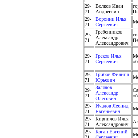
29-
Волков Иван
го
71
Андреевич
Пе
29-
Воронин Илья
М
71
Сергеевич
Гребенников
29-
го
Александр
71
Пе
Александрович
29-
Греков Илья
Мо
71
Сергеевич
об
29-
Грибов Филипп
М
71
Юрьевич
Залялов
29-
Са
Александр
71
об
Олегович
29-
Ичалов Леонид
М
71
Евгеньевич
29-
Кирпичев Илья
Ал
71
Александрович
29-
Коган Евгений
М
71
Сергеевич