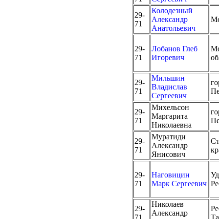
Колодезный
29-
Александр
М
71
Анатольевич
29-
Лобанов Глеб
Мо
71
Игоревич
об
Мильшин
29-
го
Владислав
71
Пе
Сергеевич
Михельсон
29-
го
Маргарита
71
Пе
Николаевна
Муратиди
29-
Ст
Александр
71
кр
Янисович
29-
Наговицин
Уд
71
Марк Сергеевич
Ре
Николаев
29-
Ре
Александр
71
Та