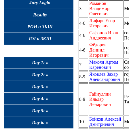
Jury Login
Романов
3
Владимир
М
Олегович
Results
Лифарь Егор
4-6
М
Игоревич
РОИ и ЗКШ
Сафонов Иван
го
4-6
Андреевич
Пе
IOI и ЗКШ
Фёдоров
го
4-6
Даниил
Пе
Игоревич
Макоян Артем
Са
Day 1: »
7
Каренович
об
Яковлев Захар
го
Day 2: »
8-9
Александрович
Пе
Day 3: »
Гайнуллин
Ре
Day 4: »
8-9
Ильдар
Та
Ленарович
Day 5: »
Бойков Алексей
10
М
Day 6: »
Дмитриевич