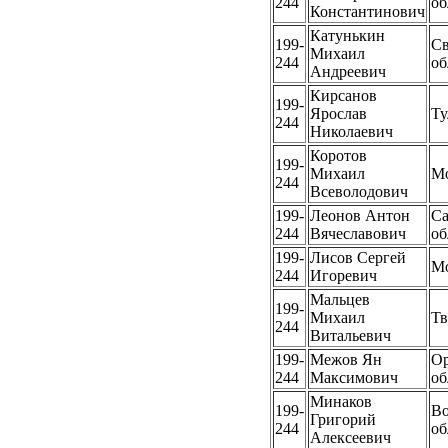
244
об
Константинович
Катунькин
199-
Св
Михаил
244
об
Андреевич
Кирсанов
199-
Ярослав
Ту
244
Николаевич
Коротов
199-
Михаил
М
244
Всеволодович
199-
Леонов Антон
Са
244
Вячеславович
об
199-
Лисов Сергей
М
244
Игоревич
Мальцев
199-
Михаил
Тв
244
Витальевич
199-
Межов Ян
Ор
244
Максимович
об
Минаков
199-
Во
Григорий
244
об
Алексеевич