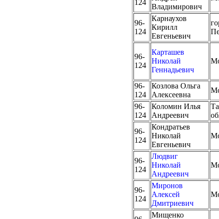
124
Владимирович
Карнаухов
96-
го
Кирилл
124
Пе
Евгеньевич
Карташев
96-
Николай
М
124
Геннадьевич
96-
Козлова Ольга
М
124
Алексеевна
96-
Коломин Илья
Та
124
Андреевич
об
Кондратьев
96-
Николай
М
124
Евгеньевич
Людвиг
96-
Николай
М
124
Андреевич
Миронов
96-
Алексей
М
124
Дмитриевич
Мищенко