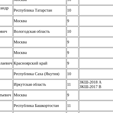
сандр
Республика Татарстан
10
Москва
9
ович
Вологодская область
10
Москва
9
Москва
9
олаевич
Красноярский край
9
Республика Саха (Якутия)
10
ЗКШ-2018 A
Иркутская область
11
ЗКШ-2017 B
тьевич
Москва
9
Республика Башкортостан
11