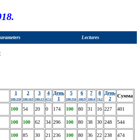
18.
Parameters
Lectures
2
1
2
3
4
День
5
6
7
8
День
Сумма
1
2
100:350
100:163
100:13
67:5
100:316
100:9
100:4
74:2
100
54
20
0
174
100
80
31
16
227
401
100
100
62
34
296
100
80
38
30
248
544
100
85
30
21
236
100
80
36
22
238
474