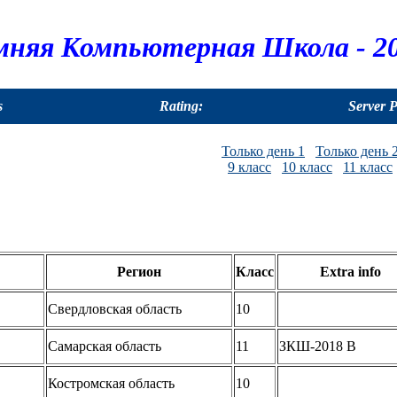
мняя Компьютерная Школа - 20
s
Rating:
Server 
Только день 1
Только день 
9 класс
10 класс
11 класс
Регион
Класс
Extra info
Свердловская область
10
Самарская область
11
ЗКШ-2018 B
Костромская область
10