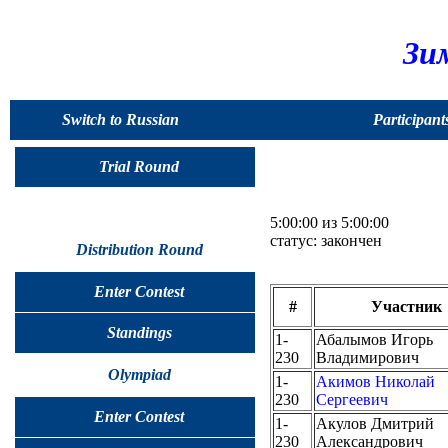
Зи
Switch to Russian
Participant
Trial Round
5:00:00 из 5:00:00
статус: закончен
Distribution Round
Enter Contest
#
Участник
Standings
1-
Абалымов Игорь
230
Владимирович
Olympiad
1-
Акимов Николай
230
Сергеевич
Enter Contest
1-
Акулов Дмитрий
230
Александрович