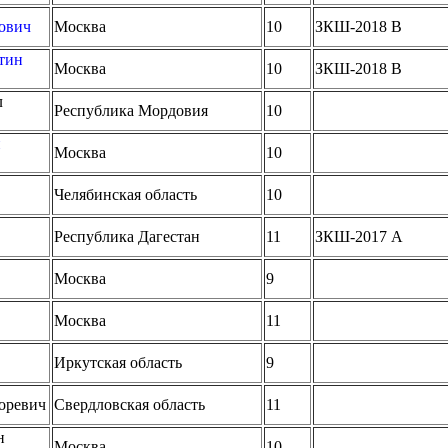
ович
Москва
10
ЗКШ-2018 B
тин
Москва
10
ЗКШ-2018 B
л
Республика Мордовия
10
й
Москва
10
Челябинская область
10
Республика Дагестан
11
ЗКШ-2017 A
Москва
9
Москва
11
Иркутская область
9
оревич
Свердловская область
11
н
Москва
10