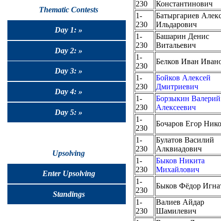
230
Константинович
Thematic Contests
1-
Батыргариев Алек
230
Ильдарович
Day 1: »
1-
Башарин Денис
230
Витальевич
Day 2: »
1-
Белков Иван Иван
230
Day 3: »
1-
Бойков Алексей
230
Дмитриевич
Day 4: »
1-
Борзыкин Валерий
230
Алексеевич
Day 5: »
1-
Бочаров Егор Ник
230
1-
Булатов Василий
230
Алквиадович
Upsolving
1-
Быков Никита
230
Михайлович
Enter Upsolving
1-
Быков Фёдор Игна
230
Standings
1-
Валиев Айдар
230
Шамилевич