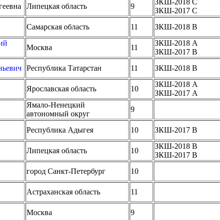
ЗКШ-2018 C
геевна
Липецкая область
9
ЗКШ-2017 C
Самарская область
11
ЗКШ-2018 B
ий
ЗКШ-2018 A
Москва
11
ЗКШ-2017 B
ньевич
Республика Татарстан
11
ЗКШ-2018 B
ЗКШ-2018 A
Ярославская область
10
ЗКШ-2017 A
Ямало-Ненецкий
9
автономный округ
Республика Адыгея
10
ЗКШ-2017 B
ЗКШ-2018 B
Липецкая область
10
ЗКШ-2017 B
город Санкт-Петербург
10
Астраханская область
11
Москва
9