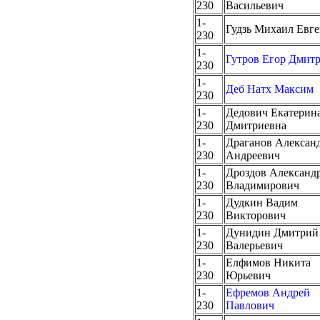
230
Васильевич
1-
Гудзь Михаил Евг
230
1-
Гутров Егор Дмит
230
1-
Деб Натх Максим
230
1-
Дедович Екатерин
230
Дмитриевна
1-
Драганов Алексан
230
Андреевич
1-
Дроздов Александ
230
Владимирович
1-
Дудкин Вадим
230
Викторович
1-
Дунидин Дмитрий
230
Валерьевич
1-
Елфимов Никита
230
Юрьевич
1-
Ефремов Андрей
230
Павлович