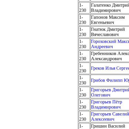
1-
Галатенко Дмитри
230
Владимирович
1-
Гапонов Максим
230
Евгеньевич
1-
Гнатюк Дмитрий
230
Вячеславович
1-
Гороховский Макс
230
Андреевич
1-
Гребенников Алек
230
Александрович
1-
Греков Илья Серге
230
1-
Грибов Филипп Ю
230
1-
Григорьев Дмитри
230
Олегович
1-
Григорьев Пётр
230
Владимирович
1-
Григорьев Савели
230
Алексеевич
1-
Гришин Василий