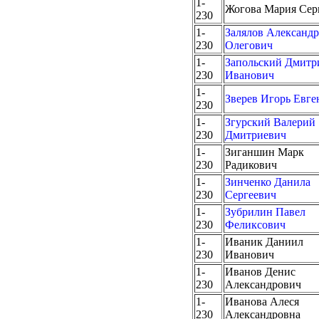
1-
Жогова Мария Сер
230
1-
Залялов Александр
230
Олегович
1-
Запольский Дмитр
230
Иванович
1-
Зверев Игорь Евге
230
1-
Згурский Валерий
230
Дмитриевич
1-
Зиганшин Марк
230
Радикович
1-
Зинченко Данила
230
Сергеевич
1-
Зубрилин Павел
230
Феликсович
1-
Иваник Даниил
230
Иванович
1-
Иванов Денис
230
Александрович
1-
Иванова Алеся
230
Александровна