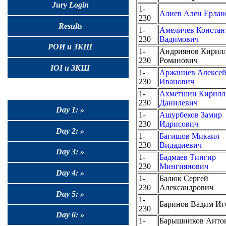
Jury Login
1-
Алиев Ален Ерлан
230
Results
1-
Амеличев Констан
230
Вадимович
РОИ и ЗКШ
1-
Андриянов Кирил
230
Романович
IOI и ЗКШ
1-
Аржанцев Алексе
230
Иванович
1-
Ахметшин Кирилл
230
Данилевич
Day 1: »
1-
Ашурбеков Замир
230
Идрисович
Day 2: »
1-
Багишов Микаил
230
Видадиевич
Day 3: »
1-
Бадмаев Тингир
230
Мингиянович
Day 4: »
1-
Балюк Сергей
230
Александрович
Day 5: »
1-
Баринов Вадим Иг
230
Day 6: »
1-
Барышников Анто