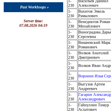
1-
Васильев Даниил
230
Алексеевич
Past Workhsops »
1-
Вахитов Эмиль
230
Рамылович
Server time:
1-
Венедиктов Роман
07.08.2026 04:19
230
Михайлович
1-
Виноградова Дарь
230
Сергеевна
1-
Вишневский Марк
230
Романович
1-
Волков Анатолий
230
Дмитриевич
1-
Волков Иван Андр
230
1-
Воронин Илья Сер
230
1-
Выгузов Артем
230
Андреевич
1-
Гагарин Александ
230
Александрович
1-
Гайнуллин Тимур
230
Асхатович