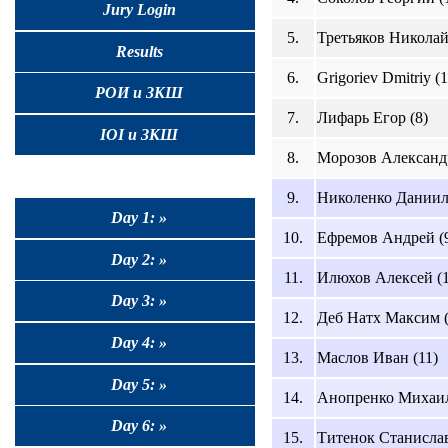
Jury Login
5.
Третьяков Николай
Results
6.
Grigoriev Dmitriy (1
РОИ и ЗКШ
7.
Лифарь Егор (8)
IOI и ЗКШ
8.
Морозов Александр
9.
Николенко Даниил 
Day 1: »
10.
Ефремов Андрей (
Day 2: »
11.
Илюхов Алексей (1
Day 3: »
12.
Деб Натх Максим (
Day 4: »
13.
Маслов Иван (11)
Day 5: »
14.
Анопренко Михаил
Day 6: »
15.
Титенок Станислав