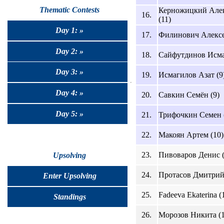
Thematic Contests
Керножицкий Але
16.
(11)
Day 1: »
17.
Филинович Алексе
Day 2: »
18.
Сайфутдинов Исма
Day 3: »
19.
Исмагилов Азат (9
Day 4: »
20.
Савкин Семён (9)
Day 5: »
21.
Трифочкин Семен 
22.
Макоян Артем (10)
23.
Пивоваров Денис (
Upsolving
24.
Протасов Дмитрий 
Enter Upsolving
25.
Fadeeva Ekaterina (
Standings
26.
Морозов Никита (1