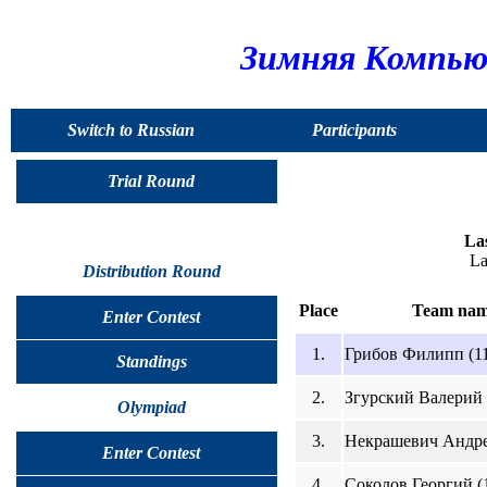
Зимняя Компью
Switch to Russian
Participants
Trial Round
Las
La
Distribution Round
Place
Team na
Enter Contest
1.
Грибов Филипп (1
Standings
2.
Згурский Валерий 
Olympiad
3.
Некрашевич Андре
Enter Contest
4.
Соколов Георгий (