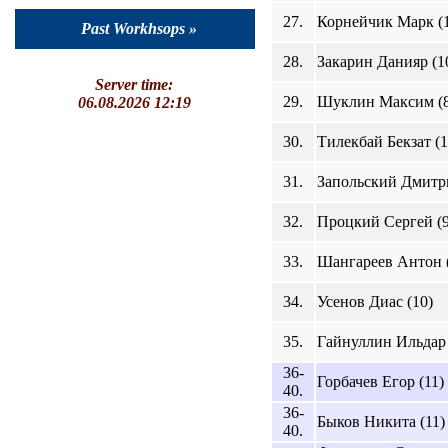
27.
Корнейчик Марк (1
Past Workhsops »
28.
Закарин Данияр (1
Server time:
29.
Шуклин Максим (8
06.08.2026 12:19
30.
Тилекбай Бекзат (1
31.
Запольский Дмитри
32.
Процкий Сергей (9
33.
Шангареев Антон (
34.
Усенов Диас (10)
35.
Гайнуллин Ильдар 
36-
Горбачев Егор (11)
40.
36-
Быков Никита (11)
40.