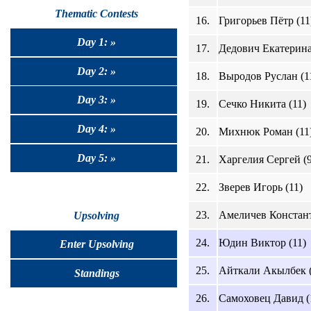
Thematic Contests
16.
Григорьев Пётр (11
Day 1: »
17.
Дедович Екатерина
Day 2: »
18.
Выродов Руслан (1
Day 3: »
19.
Сечко Никита (11)
Day 4: »
20.
Михнюк Роман (11
Day 5: »
21.
Харгелия Сергей (9
22.
Зверев Игорь (11)
23.
Амеличев Констант
Upsolving
24.
Юдин Виктор (11)
Enter Upsolving
25.
Айткали Акылбек (
Standings
26.
Самоховец Давид (