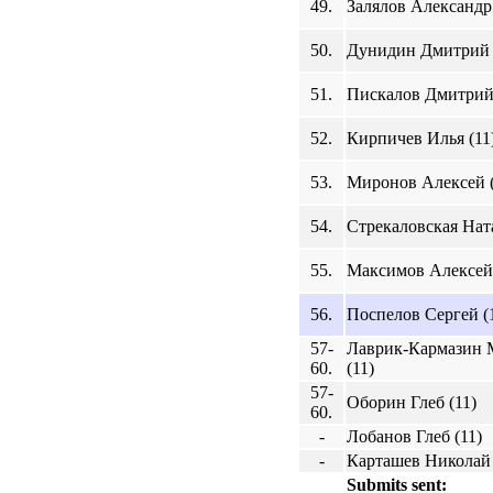
49.
Залялов Александр 
50.
Дунидин Дмитрий 
51.
Пискалов Дмитрий 
52.
Кирпичев Илья (11
53.
Миронов Алексей (
54.
Стрекаловская Ната
55.
Максимов Алексей 
56.
Поспелов Сергей (
57-
Лаврик-Кармазин 
60.
(11)
57-
Оборин Глеб (11)
60.
-
Лобанов Глеб (11)
-
Карташев Николай 
Submits sent: