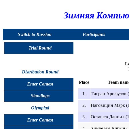
Зимняя Компью
Switch to Russian
Participants
Trial Round
La
Distribution Round
Place
Team nam
Enter Contest
1.
Тигран Арифулов (
Standings
2.
Наговицин Марк (1
Olympiad
3.
Осташев Даниил (1
Enter Contest
4.
Хайреден Айбын (