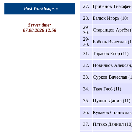
27.
Грибанов Тимофей 
Past Workhsops »
28.
Балюк Игорь (10)
Server time:
29-
Старанцов Артём (
07.08.2026 12:58
30.
29-
Бобень Вячеслав (1
30.
31.
Тарасов Егор (11)
32.
Новичков Александ
33.
Сурков Вячеслав (1
34.
Ткач Глеб (11)
35.
Пушин Данил (11)
36.
Кулаков Станислав 
37.
Пятько Даниил (10