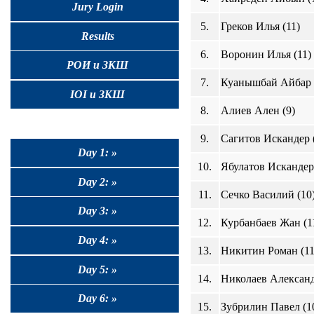
Jury Login
5.
Греков Илья (11)
Results
6.
Воронин Илья (11)
РОИ и ЗКШ
7.
Куанышбай Айбар 
IOI и ЗКШ
8.
Алиев Ален (9)
9.
Сагитов Искандер 
Day 1: »
10.
Ябулатов Искандер 
Day 2: »
11.
Сечко Василий (10
Day 3: »
12.
Курбанбаев Жан (1
Day 4: »
13.
Никитин Роман (11
Day 5: »
14.
Николаев Александ
Day 6: »
15.
Зубрилин Павел (1