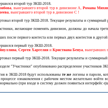
ершился второй тур ЗКШ-2018.
рибова
, выигравшего второй тур в дивизионе A,
Романа Михн
шеева
, выигравшего второй тур в дивизионе C !
товал второй тур ЗКШ-2018. Текущие результаты и суммарный 
стники, желающие поменять дивизион, должны до начала третье
ших после первого контеста или первых двух контестов в другой
ершился первый тур ЗКШ-2018.
йнуллина
,
Сергея Харгелия
и
Кристиана Бенуа
, выигравших п
ртовал первый тур ЗКШ-2018. Текущие результаты и суммарный 
азделе "Участники" опубликовано распределение участников ЗК
тия в ЗКШ-2018 будут использованы
те же
логины и пароли, ко
роцессе ознакомления с рабочим местом желательно войти во 
нормально (при входе в систему должен появиться интерфейс ejud