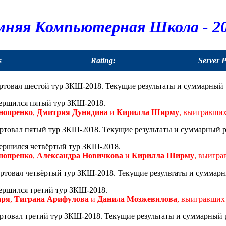
мняя Компьютерная Школа - 20
s
Rating:
Server 
товал шестой тур ЗКШ-2018. Текущие результаты и суммарный 
ершился пятый тур ЗКШ-2018.
нопренко
,
Дмитрия Дунидина
и
Кирилла Ширму
, выигравших
ртовал пятый тур ЗКШ-2018. Текущие результаты и суммарный р
ершился четвёртый тур ЗКШ-2018.
нопренко
,
Александра Новичкова
и
Кирилла Ширму
, выигра
ртовал четвёртый тур ЗКШ-2018. Текущие результаты и суммарн
ершился третий тур ЗКШ-2018.
аря
,
Тиграна Арифулова
и
Данила Мозжевилова
, выигравших 
ртовал третий тур ЗКШ-2018. Текущие результаты и суммарный 