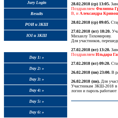
Jury Login
28.02.2018 (ср) 13:05.
Зав
Поздравляем
Филиппа Г
B, и
Александра Криво
Results
28.02.2018 (ср) 09:05.
Стар
РОИ и ЗКШ
27.02.2018 (вт) 18:20.
Уча
IOI и ЗКШ
Михаилу Тихомирову.
Для участников, перешед
27.02.2018 (вт) 13:20.
Зав
Поздравляем
Ильдара Га
Day 1: »
27.02.2018 (вт) 09:20.
Ста
Day 2: »
26.02.2018 (пн) 23:00.
В р
Day 3: »
26.02.2018 (пн).
Для учас
Участникам ЗКШ-2018 в п
Day 4: »
логин и пароль работают 
Day 5: »
Day 6: »