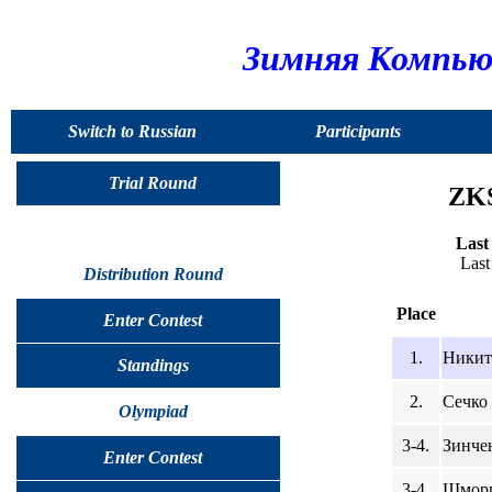
Зимняя Компью
Switch to Russian
Participants
Trial Round
ZKS
Last
Last
Distribution Round
Place
Enter Contest
1.
Никит
Standings
2.
Сечко 
Olympiad
3-4.
Зинче
Enter Contest
3-4.
Шморг