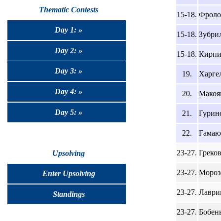
Thematic Contests
15-18.
Фроло
Day 1: »
15-18.
Зубри
Day 2: »
15-18.
Кирпи
Day 3: »
19.
Харгел
Day 4: »
20.
Макоя
Day 5: »
21.
Гурино
22.
Гамаю
23-27.
Греков
Upsolving
23-27.
Мороз
Enter Upsolving
23-27.
Лаври
Standings
23-27.
Бобень