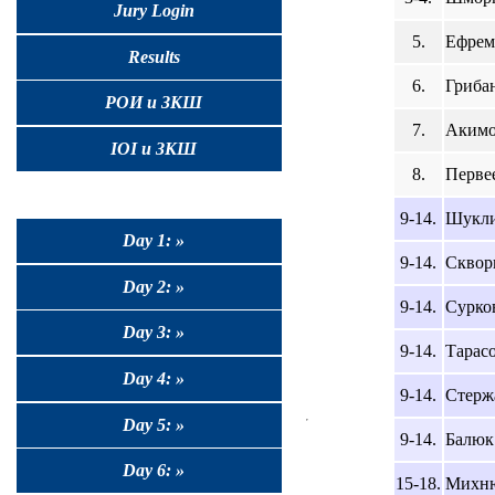
Jury Login
5.
Ефрем
Results
6.
Гриба
РОИ и ЗКШ
7.
Акимо
IOI и ЗКШ
8.
Перве
9-14.
Шукли
Day 1: »
9-14.
Сквор
Day 2: »
9-14.
Сурков
Day 3: »
9-14.
Тарасо
Day 4: »
9-14.
Стерж
Day 5: »
9-14.
Балюк 
Day 6: »
15-18.
Михню