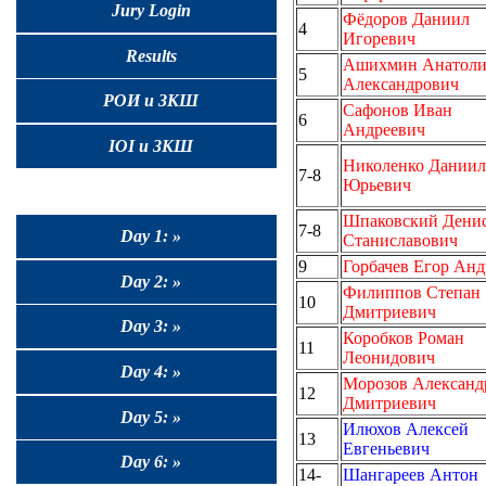
Jury Login
Фёдоров Даниил
4
Игоревич
Results
Ашихмин Анатол
5
Александрович
РОИ и ЗКШ
Сафонов Иван
6
Андреевич
IOI и ЗКШ
Николенко Даниил
7-8
Юрьевич
Шпаковский Дени
7-8
Day 1: »
Станиславович
9
Горбачев Егор Анд
Day 2: »
Филиппов Степан
10
Дмитриевич
Day 3: »
Коробков Роман
11
Леонидович
Day 4: »
Морозов Александ
12
Дмитриевич
Day 5: »
Илюхов Алексей
13
Евгеньевич
Day 6: »
14-
Шангареев Антон