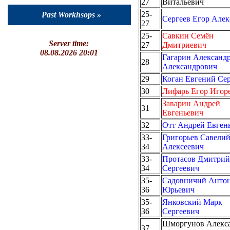
27
Витальевич
25-
Past Workhsops »
Сергеев Егор Алек
27
25-
Савкин Семён
Server time:
27
Дмитриевич
08.08.2026 20:01
Гагарин Александ
28
Александрович
29
Коган Евгений Се
30
Лифарь Егор Игор
Заварин Андрей
31
Евгеньевич
32
Отт Андрей Евген
33-
Григорьев Савели
34
Алексеевич
33-
Протасов Дмитрий
34
Сергеевич
35-
Садовничий Анто
36
Юрьевич
35-
Янковский Марк
36
Сергеевич
Шморгунов Алекс
37