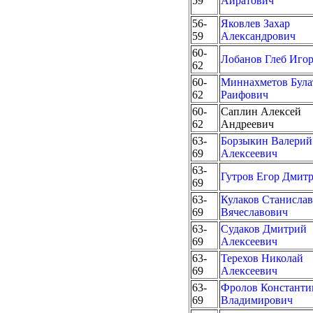
59
Айратович
56-
Яковлев Захар
59
Александрович
60-
Лобанов Глеб Иго
62
60-
Миннахметов Була
62
Раифович
60-
Саплин Алексей
62
Андреевич
63-
Борзыкин Валерий
69
Алексеевич
63-
Гутров Егор Дмит
69
63-
Кулаков Станислав
69
Вячеславович
63-
Судаков Дмитрий
69
Алексеевич
63-
Терехов Николай
69
Алексеевич
63-
Фролов Константи
69
Владимирович