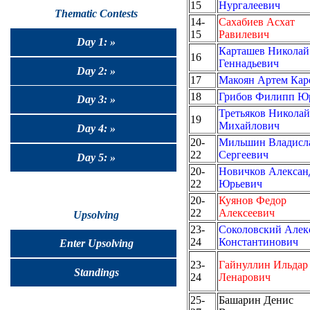
15
Нургалеевич
Thematic Contests
14-
Сахабиев Асхат
15
Равилевич
Day 1: »
Карташев Николай
16
Геннадьевич
Day 2: »
17
Макоян Артем Кар
18
Грибов Филипп Ю
Day 3: »
Третьяков Николай
19
Михайлович
Day 4: »
20-
Мильшин Владисл
22
Сергеевич
Day 5: »
20-
Новичков Алексан
22
Юрьевич
20-
Куянов Федор
22
Алексеевич
Upsolving
23-
Соколовский Алек
24
Константинович
Enter Upsolving
23-
Гайнуллин Ильдар
Standings
24
Ленарович
25-
Башарин Денис