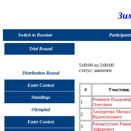
Зи
Switch to Russian
Participant
Trial Round
5:00:00 из 5:00:00
статус: закончен
Distribution Round
Enter Contest
#
Участник
Standings
Романов Владими
1
Олегович
Olympiad
Анопренко Михаи
2
Валентинович
Enter Contest
Рахматуллин Рама
3
Зофарович