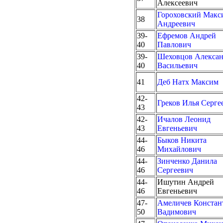
Алексеевич
Гороховский Макс
38
Андреевич
39-
Ефремов Андрей
40
Павлович
39-
Шеховцов Алекса
40
Васильевич
41
Деб Натх Максим
42-
Греков Илья Серге
43
42-
Ичалов Леонид
43
Евгеньевич
44-
Быков Никита
46
Михайлович
44-
Зинченко Данила
46
Сергеевич
44-
Ишутин Андрей
46
Евгеньевич
47-
Амеличев Констан
50
Вадимович