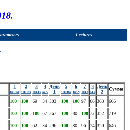
18.
Parameters
Lectures
2
1
2
3
4
День
5
6
7
8
День
Сумма
1
2
100:350
100:163
100:13
67:5
100:316
100:9
100:4
74:2
100
100
69
34
303
100
100
97
66
363
666
100
100
100
67
367
100
80
100
72
352
719
100
100
62
34
296
100
80
96
74
350
646