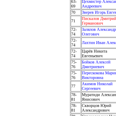
63-
Цехмистер Алекса
69
Андреевич
70
Зверев Игорь Евге
Пискалов Дмитри
71
Германович
72-
Залялов Александр
74
Олегович
72-
Лахтин Иван Алек
74
72-
Царёв Никита
74
Евгеньевич
75-
Бойков Алексей
76
Дмитриевич
75-
Перескокова Мари
76
Викторовна
Акимов Николай
77
Сергеевич
78-
Муратиди Алексан
81
Янисович
78-
Скворцов Юрий
81
Александрович