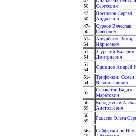
47-
Опанасенко Миха
50
Сергеевич
47-
Поспелов Сергей
50
Андреевич
47-
Сурков Вячеслав
50
Олегович
51-
Ашурбеков Замир
54
Идрисович
51-
Згурский Валерий
54
Дмитриевич
51-
Одинцов Андрей 
54
51-
Трифочкин Семен
54
Владиславович
Салаватов Вадим
55
Маратович
56-
Колодезный Алекс
59
Анатольевич
56-
Рацеева Ольга Сер
59
56-
Сайфутдинов Исм