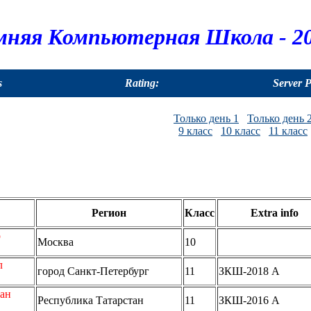
мняя Компьютерная Школа - 20
s
Rating:
Server 
Только день 1
Только день 
9 класс
10 класс
11 класс
Регион
Класс
Extra info
р
Москва
10
л
город Санкт-Петербург
11
ЗКШ-2018 A
зан
Республика Татарстан
11
ЗКШ-2016 A