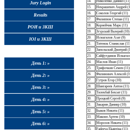
14.
Николенко Даниил (11
Jury Login
15.
Некрашевич Андрей (1
16.
Соколов Георгий (11)
Results
17.
Филиппов Степан (11)
18.
Корнейчик Марк (11)
РОИ и ЗКШ
19.
Згурский Валерий (10)
20.
Исмагилов Азат (9)
IOI и ЗКШ
21.
Титенок Станислав (11
22.
Запольский Дмитрий (
23.
Сайфутдинов Исмагил 
24.
Маслов Иван (11)
День 1: »
25.
Трифочкин Семен (11)
26.
Филинович Алексей (1
День 2: »
27.
Гутров Егор (10)
28.
Шангареев Антон (11)
День 3: »
29.
Тилекбай Бекзат (11)
30.
Процкий Сергей (9)
День 4: »
31.
Закарин Данияр (10)
32.
Быков Никита (11)
День 5: »
33.
Макоян Артем (10)
34.
Морозов Никита (11)
День 6: »
35.
Fadeeva Ekaterina (11)