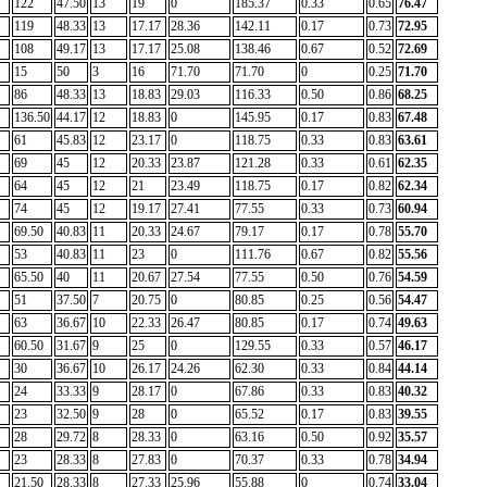
122
47.50
13
19
0
185.37
0.33
0.65
76.47
119
48.33
13
17.17
28.36
142.11
0.17
0.73
72.95
108
49.17
13
17.17
25.08
138.46
0.67
0.52
72.69
15
50
3
16
71.70
71.70
0
0.25
71.70
86
48.33
13
18.83
29.03
116.33
0.50
0.86
68.25
136.50
44.17
12
18.83
0
145.95
0.17
0.83
67.48
61
45.83
12
23.17
0
118.75
0.33
0.83
63.61
69
45
12
20.33
23.87
121.28
0.33
0.61
62.35
64
45
12
21
23.49
118.75
0.17
0.82
62.34
74
45
12
19.17
27.41
77.55
0.33
0.73
60.94
69.50
40.83
11
20.33
24.67
79.17
0.17
0.78
55.70
53
40.83
11
23
0
111.76
0.67
0.82
55.56
65.50
40
11
20.67
27.54
77.55
0.50
0.76
54.59
51
37.50
7
20.75
0
80.85
0.25
0.56
54.47
63
36.67
10
22.33
26.47
80.85
0.17
0.74
49.63
60.50
31.67
9
25
0
129.55
0.33
0.57
46.17
30
36.67
10
26.17
24.26
62.30
0.33
0.84
44.14
24
33.33
9
28.17
0
67.86
0.33
0.83
40.32
23
32.50
9
28
0
65.52
0.17
0.83
39.55
28
29.72
8
28.33
0
63.16
0.50
0.92
35.57
23
28.33
8
27.83
0
70.37
0.33
0.78
34.94
21.50
28.33
8
27.33
25.96
55.88
0
0.74
33.04