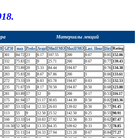
18.
ера
Материалы лекций
8
GP30
max
Probs
Avgpl
MinIFMO
MaxIFMO
Last_Hour
Dirt
Rating
301
84.72
23
6.17
107.55
200
0.67
0.81
152.06
332
75.83
21
9
25.71
200
0.67
0.77
139.43
305
73.89
20
5.33
84.44
194.87
1
0.76
134.38
283
75.83
20
8.67
67.86
200
1
0.66
133.61
272
73.33
19
6.83
65.78
194.87
0.83
0.51
132.53
235
71.67
19
8.17
70.59
194.87
0.50
0.68
123.80
281
63.89
17
12
0
200
0.17
0.53
116.17
175
61.94
17
11.17
30.65
144.39
0.50
0.82
103.36
187
53.33
14
12.33
26.03
139.02
0.50
0.77
91.45
113
55
9
12.50
25.52
142.50
0.25
0.55
90.91
160
53.33
14
10.83
27.92
132.56
0.33
0.62
87.47
116.50
52.50
14
13.33
64.35
109.62
0.33
0.72
78.85
113
51.11
14
16.33
27.94
121.28
0.67
0.84
77.27