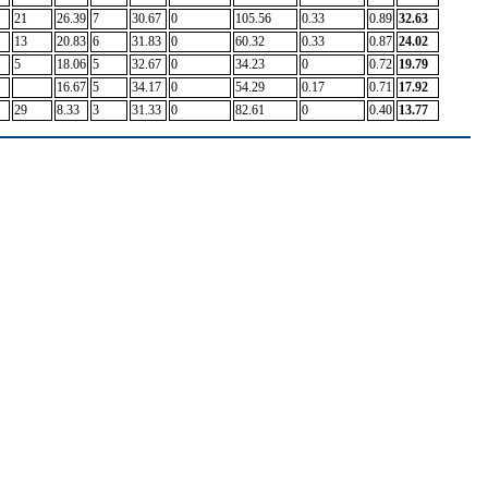
21
26.39
7
30.67
0
105.56
0.33
0.89
32.63
13
20.83
6
31.83
0
60.32
0.33
0.87
24.02
5
18.06
5
32.67
0
34.23
0
0.72
19.79
16.67
5
34.17
0
54.29
0.17
0.71
17.92
29
8.33
3
31.33
0
82.61
0
0.40
13.77