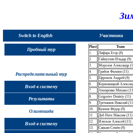
Зи
Switch to English
Участники
Place
Team
Пробный тур
1.
Лифарь Егор (8)
2.
Гайнуллин Ильдар (9)
3.
Морозов Александр (1
4.
Грибов Филипп (11)
Распределительный тур
5.
Ефремов Андрей (9)
6.
Керножицкий Александ
Вход в систему
7.
Анопренко Михаил (11
8.
Grigoriev Dmitriy (11)
Результаты
9.
Третьяков Николай (11
10.
Куянов Фёдор (9)
Олимпиада
11.
Деб Натх Максим (11)
12.
Илюхов Алексей (11)
Вход в систему
13.
Савкин Семён (9)