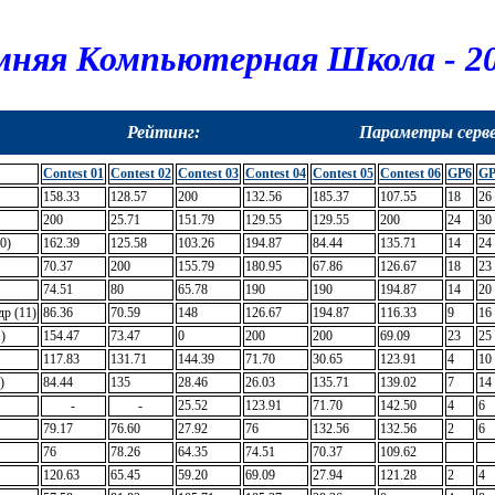
мняя Компьютерная Школа - 20
Рейтинг:
Параметры серв
Contest 01
Contest 02
Contest 03
Contest 04
Contest 05
Contest 06
GP6
GP
158.33
128.57
200
132.56
185.37
107.55
18
26
200
25.71
151.79
129.55
129.55
200
24
30
0)
162.39
125.58
103.26
194.87
84.44
135.71
14
24
70.37
200
155.79
180.95
67.86
126.67
18
23
74.51
80
65.78
190
190
194.87
14
20
р (11)
86.36
70.59
148
126.67
194.87
116.33
9
16
)
154.47
73.47
0
200
200
69.09
23
25
117.83
131.71
144.39
71.70
30.65
123.91
4
10
)
84.44
135
28.46
26.03
135.71
139.02
7
14
-
-
25.52
123.91
71.70
142.50
4
6
79.17
76.60
27.92
76
132.56
132.56
2
6
76
78.26
64.35
74.51
70.37
109.62
120.63
65.45
59.20
69.09
27.94
121.28
2
4