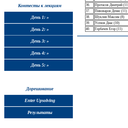
36.
Протасов Дмитрий (11
Контесты к лекциям
37.
Пивоваров Денис (11)
38.
Шуклин Максим (8)
День 1: »
39.
Усенов Диас (10)
День 2: »
40.
Горбачев Егор (11)
День 3: »
День 4: »
День 5: »
Дорешивание
Enter Upsolving
Результаты