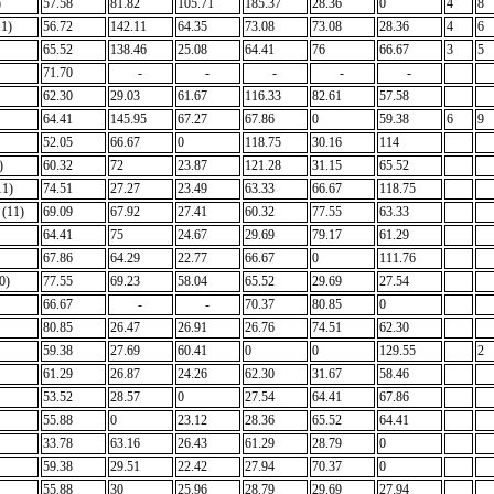
)
57.58
81.82
105.71
185.37
28.36
0
4
8
1)
56.72
142.11
64.35
73.08
73.08
28.36
4
6
65.52
138.46
25.08
64.41
76
66.67
3
5
71.70
-
-
-
-
-
62.30
29.03
61.67
116.33
82.61
57.58
64.41
145.95
67.27
67.86
0
59.38
6
9
52.05
66.67
0
118.75
30.16
114
)
60.32
72
23.87
121.28
31.15
65.52
11)
74.51
27.27
23.49
63.33
66.67
118.75
(11)
69.09
67.92
27.41
60.32
77.55
63.33
64.41
75
24.67
29.69
79.17
61.29
67.86
64.29
22.77
66.67
0
111.76
0)
77.55
69.23
58.04
65.52
29.69
27.54
66.67
-
-
70.37
80.85
0
80.85
26.47
26.91
26.76
74.51
62.30
59.38
27.69
60.41
0
0
129.55
2
61.29
26.87
24.26
62.30
31.67
58.46
53.52
28.57
0
27.54
64.41
67.86
55.88
0
23.12
28.36
65.52
64.41
33.78
63.16
26.43
61.29
28.79
0
59.38
29.51
22.42
27.94
70.37
0
55.88
30
25.96
28.79
29.69
27.94