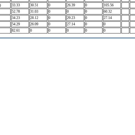
)
33.33
30.51
0
26.39
0
105.56
52.78
31.03
0
0
0
60.32
34.23
28.12
0
29.23
0
27.14
54.29
26.09
0
27.14
0
0
82.61
0
0
0
0
0