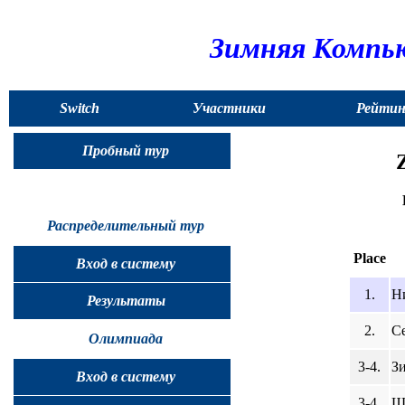
Зимняя Компью
Switch
Участники
Рейтин
to
Пробный тур
English
Распределительный тур
Place
Вход в систему
1.
Н
Результаты
2.
Се
Олимпиада
3-4.
З
Вход в систему
3-4.
Ш