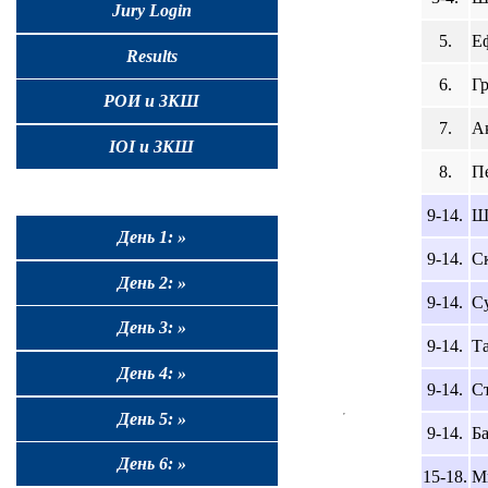
Jury Login
5.
Е
Results
6.
Г
РОИ и ЗКШ
7.
А
IOI и ЗКШ
8.
П
9-14.
Ш
День 1: »
9-14.
С
День 2: »
9-14.
Су
День 3: »
9-14.
Та
День 4: »
9-14.
С
День 5: »
9-14.
Ба
День 6: »
15-18.
М