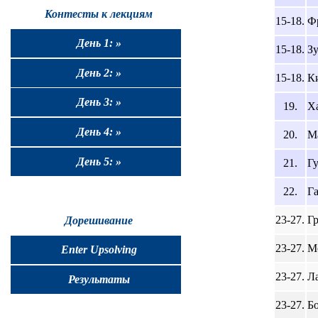
Контесты к лекциям
15-18.
Ф
День 1: »
15-18.
З
День 2: »
15-18.
К
День 3: »
19.
Ха
День 4: »
20.
М
День 5: »
21.
Гу
22.
Г
23-27.
Гр
Дорешивание
23-27.
М
Enter Upsolving
23-27.
Л
Результаты
23-27.
Бо