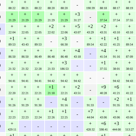
+
+
+
+
+
+
+
+
+
0
-
88:22
88:21
88:22
88:20
88:20
190:39
88:18
88:17
88:19
+
+
+
+
+
+3
+
+
+
0
-
21:29
21:29
21:29
21:29
21:29
31:27
37:54
37:54
37:55
+
+
+
+2
+
+5
+2
+2
+
+
0
22:04
22:05
22:05
22:02
22:06
43:07
43:29
43:31
43:10
43:10
+1
+
+
+3
+
+1
+1
+
0
-
-
89:53
43:43
89:53
66:30
89:54
42:22
41:25
89:54
+
+
+
+
+
+4
+4
+
+
0
-
86:50
86:50
86:49
86:48
86:48
43:18
41:54
91:16
87:09
+
+
+
+
+3
+1
+
+
0
-
-
21:32
21:32
22:28
21:33
186:53
37:55
38:01
38:02
+
+
+
+
+
+
+
+
0
-
-
94:41
94:41
94:41
94:42
94:42
94:42
94:42
94:43
+
+
+
+1
+
+2
+9
+6
+
0
-
22:20
22:21
22:21
21:18
22:21
43:51
40:28
41:21
41:22
+
+
+
+4
+
+2
+1
0
-
-
-
91:26
91:29
91:30
91:16
91:33
91:35
91:35
+
+
+
+1
+1
+7
+
+
+
0
-
22:23
22:23
22:24
22:26
22:25
44:04
43:06
43:06
43:06
+
+
+6
+3
+
0
-
-
-
-
-
429:11
428:32
598:41
444:00
513:27
+1
+
+
+
+
+
+1
+