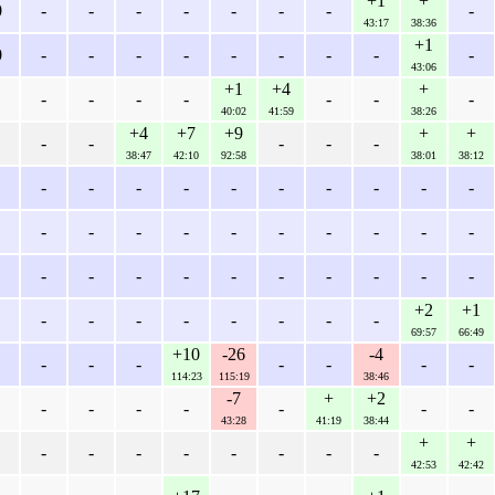
+1
+
0
-
-
-
-
-
-
-
-
43:17
38:36
+1
0
-
-
-
-
-
-
-
-
-
43:06
+1
+4
+
-
-
-
-
-
-
-
40:02
41:59
38:26
+4
+7
+9
+
+
-
-
-
-
-
38:47
42:10
92:58
38:01
38:12
-
-
-
-
-
-
-
-
-
-
-
-
-
-
-
-
-
-
-
-
-
-
-
-
-
-
-
-
-
-
+2
+1
-
-
-
-
-
-
-
-
69:57
66:49
+10
-26
-4
-
-
-
-
-
-
-
114:23
115:19
38:46
-7
+
+2
-
-
-
-
-
-
-
43:28
41:19
38:44
+
+
-
-
-
-
-
-
-
-
42:53
42:42