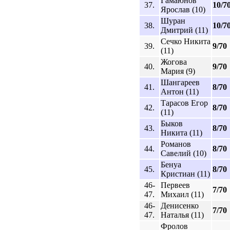
Гамаюнов
37.
10/7
Ярослав (10)
Шуран
38.
10/7
Дмитрий (11)
Сечко Никита
39.
9/70
(11)
Жогова
40.
9/70
Мария (9)
Шангареев
41.
8/70
Антон (11)
Тарасов Егор
42.
8/70
(11)
Быков
43.
8/70
Никита (11)
Романов
44.
8/70
Савелий (10)
Бенуа
45.
8/70
Кристиан (11)
46-
Первеев
7/70
47.
Михаил (11)
46-
Денисенко
7/70
47.
Наталья (11)
Фролов