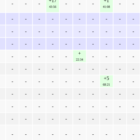
+17
+1
-
-
-
-
-
-
-
-
43:56
41:08
-
-
-
-
-
-
-
-
-
-
-
-
-
-
-
-
-
-
-
-
-
-
-
-
-
-
-
-
-
-
+
-
-
-
-
-
-
-
-
-
22:34
-
-
-
-
-
-
-
-
-
-
+5
-
-
-
-
-
-
-
-
-
68:21
-
-
-
-
-
-
-
-
-
-
-
-
-
-
-
-
-
-
-
-
-
-
-
-
-
-
-
-
-
-
-
-
-
-
-
-
-
-
-
-