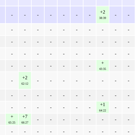
+2
-
-
-
-
-
-
-
-
-
38:39
-
-
-
-
-
-
-
-
-
-
-
-
-
-
-
-
-
-
-
-
-
-
-
-
-
-
-
-
-
-
+
-
-
-
-
-
-
-
-
-
43:35
+2
-
-
-
-
-
-
-
-
-
62:12
-
-
-
-
-
-
-
-
-
-
+1
-
-
-
-
-
-
-
-
-
64:22
+
+7
-
-
-
-
-
-
-
-
65:25
66:27
-
-
-
-
-
-
-
-
-
-