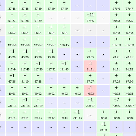
+
+
+
+
+
+
+
0
-
-
-
37:48
37:48
37:49
37:49
37:49
37:46
37:47
+
+
+
+11
+
+
0
-
-
-
-
91:27
91:28
91:29
67:46
90:53
91:25
+
+
+
+
+
+
+
0
-
-
-
66:52
66:51
66:51
66:51
66:51
66:53
66:53
+
+
+
+
+
+
+
0
-
-
-
135:56
135:56
135:57
135:57
136:45
135:53
135:53
+1
+1
+
+1
+
+
+
0
-
-
-
43:20
43:20
43:20
43:18
43:05
43:21
43:21
+
+
+1
+
+1
-1
+
+
0
-
-
117:44
117:45
117:50
117:52
131:43
91:51
91:51
91:52
+1
+
+
+
+
+
0
-
-
-
-
67:36
91:10
67:38
67:27
67:29
67:30
+
+
+
+
+
+
-1
+
+
0
-
40:01
40:01
40:02
40:02
40:02
40:02
40:03
40:03
40:03
+
+1
+
+1
+7
+
0
-
-
-
-
231:15
231:18
231:19
230:57
43:56
230:57
+
+
+
+
+
+1
+
+
+
0
-
39:11
39:11
39:13
39:12
39:14
211:43
39:08
39:09
39:09
+1
0
-
-
-
-
-
-
-
-
-
43:53