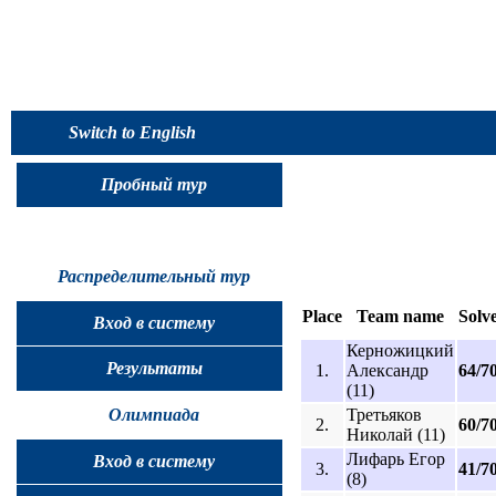
Switch to English
Пробный тур
Распределительный тур
Place
Team name
Solv
Вход в систему
Керножицкий
Результаты
1.
Александр
64/7
(11)
Третьяков
Олимпиада
2.
60/7
Николай (11)
Лифарь Егор
Вход в систему
3.
41/7
(8)