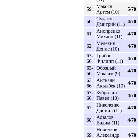
Макоян
59.
5/70
Артем (10)
Судаков
60.
4/70
Дмитрий (11)
Анопренко
61.
4/70
Михаил (11)
Мелехин
62.
4/70
Денис (10)
63-
Грибов
4/70
66.
Филипп (11)
63-
Обозный
4/70
66.
Максим (9)
63-
Айткали
4/70
66.
Акылбек (10)
63-
Зубрилин
4/70
66.
Павел (10)
Николенко
67.
4/70
Даниил (11)
Абзалов
68.
4/70
Вадим (11)
Новичков
69.
Александр
4/70