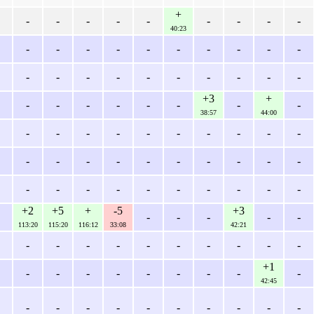
+
-
-
-
-
-
-
-
-
-
40:23
-
-
-
-
-
-
-
-
-
-
-
-
-
-
-
-
-
-
-
-
+3
+
-
-
-
-
-
-
-
-
38:57
44:00
-
-
-
-
-
-
-
-
-
-
-
-
-
-
-
-
-
-
-
-
-
-
-
-
-
-
-
-
-
-
+2
+5
+
-5
+3
-
-
-
-
-
113:20
115:20
116:12
33:08
42:21
-
-
-
-
-
-
-
-
-
-
+1
-
-
-
-
-
-
-
-
-
42:45
-
-
-
-
-
-
-
-
-
-