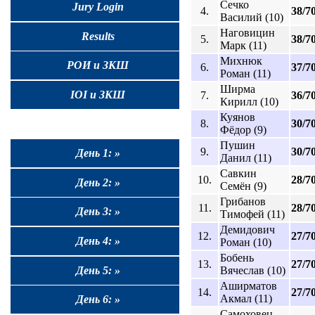
Сечко
Jury Login
4.
38/7
Василий (10)
Наговицин
Results
5.
38/7
Марк (11)
Михнюк
РОИ и ЗКШ
6.
37/7
Роман (11)
Ширма
IOI и ЗКШ
7.
36/7
Кирилл (10)
Куянов
8.
30/7
Фёдор (9)
Пушин
9.
30/7
День 1: »
Данил (11)
Савкин
10.
28/7
День 2: »
Семён (9)
Грибанов
11.
28/7
День 3: »
Тимофей (11)
Демидович
12.
27/7
День 4: »
Роман (10)
Бобень
13.
27/7
День 5: »
Вячеслав (10)
Аширматов
14.
27/7
Акмал (11)
День 6: »
Самоховец