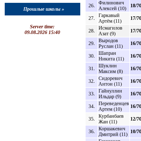
Филинович
26.
18/7
Алексей (10)
Прошлые школы »
Гаркавый
27.
17/7
Артём (11)
Server time:
Исмагилов
28.
17/7
09.08.2026 15:40
Азат (9)
Выродов
29.
16/7
Руслан (11)
Шапран
30.
16/7
Никита (11)
Шуклин
31.
16/7
Максим (8)
Сидоревич
32.
16/7
Антон (11)
Гайнуллин
33.
16/7
Ильдар (9)
Переведенцев
34.
16/7
Артем (10)
Курбанбаев
35.
12/7
Жан (11)
Коршакевич
36.
10/7
Дмитрий (11)