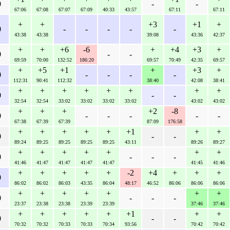
0
-
-
67:06
67:08
67:07
67:09
40:33
43:57
67:11
67:11
+
+
+3
+1
+
0
-
-
-
-
-
43:38
43:38
39:08
43:36
42:37
+
+
+6
-6
+
+4
+3
+
0
-
-
69:59
70:00
132:52
186:20
69:57
70:49
42:35
69:57
+
+5
+1
+
+3
+
0
-
-
-
-
112:31
90:41
112:32
38:40
42:08
38:41
+
+
+
+
+
+
+
+
0
-
-
32:54
32:54
33:02
33:02
33:02
33:02
43:02
43:02
+
+
+
+2
-8
0
-
-
-
-
-
67:38
67:39
67:39
87:09
176:58
+
+
+
+
+
+1
+
+
0
-
-
89:24
89:25
89:25
89:25
89:25
43:11
89:26
89:27
+
+
+
+
+
+
+
0
-
-
-
41:46
41:47
41:47
41:47
41:47
41:45
41:46
+
+
+
+
+
-2
+4
+
+
+
0
86:02
86:02
86:03
43:35
86:04
48:17
46:52
86:06
86:06
86:06
+
+
+
+
+
+
+
0
-
-
-
23:37
23:38
23:38
23:39
23:39
37:46
37:46
+
+
+
+
+
+1
+
+
0
-
-
70:32
70:32
70:33
70:33
70:34
93:56
70:42
70:42