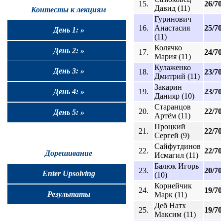
15.
26/7
Давид (11)
Контесты к лекциям
Гуринович
16.
Анастасия
25/7
День 1: »
(11)
Колячко
День 2: »
17.
24/7
Мария (11)
Кулаженко
День 3: »
18.
23/7
Дмитрий (11)
Закарин
19.
23/7
День 4: »
Данияр (10)
Старанцов
20.
22/7
День 5: »
Артём (11)
Процкий
21.
22/7
Сергей (9)
Сайфутдинов
22.
22/7
Дорешивание
Исмагил (11)
Балюк Игорь
23.
20/7
Enter Upsolving
(10)
Корнейчик
24.
19/7
Результаты
Марк (11)
Деб Натх
25.
19/7
Максим (11)