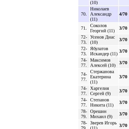
(10)
Николаев
70.
Александр
4/70
(11)
Соколов
71.
3/70
Георгий (11)
72-
Усенов Диас
3/70
73.
(10)
72-
Ябулатов
3/70
73.
Искандер (11)
74-
Максимов
3/70
77.
Алексей (10)
Стержанова
74-
Екатерина
3/70
77.
(11)
74-
Харгелия
3/70
77.
Сергей (9)
74-
Степанов
3/70
77.
Никита (11)
78-
Орешин
3/70
79.
Михаил (9)
78-
Зверев Игорь
3/70
79.
(11)