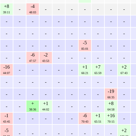
+8
-4
-
-
-
-
-
-
-
-
39:11
48:03
-
-
-
-
-
-
-
-
-
-
-
-
-
-
-
-
-
-
-
-
-5
-
-
-
-
-
-
-
-
-
85:01
-6
-2
-
-
-
-
-
-
-
-
47:57
43:53
-16
+1
+7
+2
-
-
-
-
-
-
44:07
66:21
65:59
67:43
-
-
-
-
-
-
-
-
-
-
-19
-
-
-
-
-
-
-
-
-
66:35
+
+1
+8
-
-
-
-
-
-
-
38:36
44:02
64:58
-1
-6
+1
+16
-
-
-
-
-
-
43:45
70:43
65:51
70:15
-5
+2
-
-
-
-
-
-
-
-