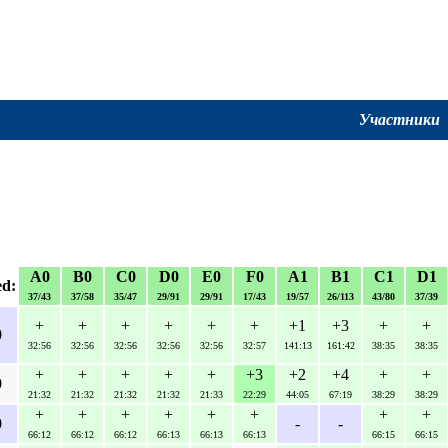
Участники
A0
B0
C0
D0
E0
F0
A1
B1
C1
D1
ed:
37/43
37/58
35/47
29/91
29/91
17/43
19/57
26/113
43/80
37/39
+
+
+
+
+
+
+1
+3
+
+
0
32:56
32:56
32:56
32:56
32:56
32:57
141:13
161:42
38:35
38:35
+
+
+
+
+
+3
+2
+4
+
+
0
21:32
21:32
21:32
21:32
21:33
22:29
44:05
67:19
38:29
38:29
+
+
+
+
+
+
+
+
0
-
-
66:12
66:12
66:12
66:13
66:13
66:13
66:15
66:15