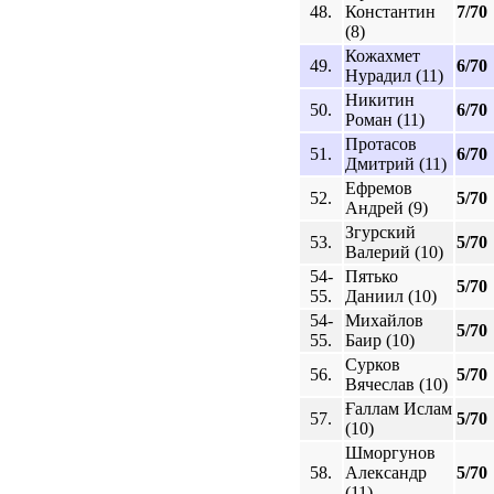
48.
Константин
7/70
(8)
Кожахмет
49.
6/70
Нурадил (11)
Никитин
50.
6/70
Роман (11)
Протасов
51.
6/70
Дмитрий (11)
Ефремов
52.
5/70
Андрей (9)
Згурский
53.
5/70
Валерий (10)
54-
Пятько
5/70
55.
Даниил (10)
54-
Михайлов
5/70
55.
Баир (10)
Сурков
56.
5/70
Вячеслав (10)
Ғаллам Ислам
57.
5/70
(10)
Шморгунов
58.
Александр
5/70
(11)