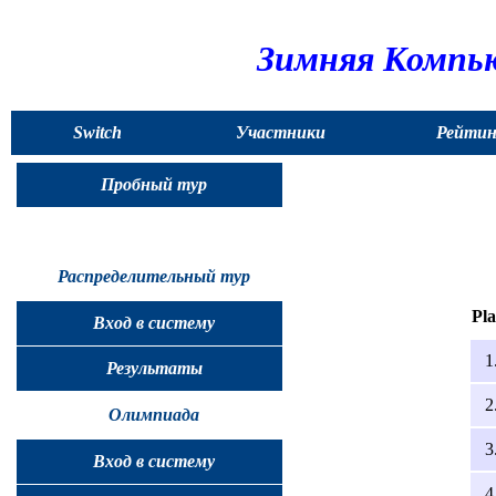
Зимняя Компью
Switch
Участники
Рейтин
to
Пробный тур
English
Распределительный тур
Pla
Вход в систему
1
Результаты
2
Олимпиада
3
Вход в систему
4