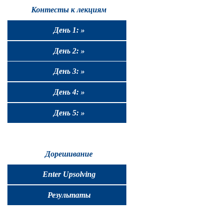
Контесты к лекциям
День 1: »
День 2: »
День 3: »
День 4: »
День 5: »
Дорешивание
Enter Upsolving
Результаты