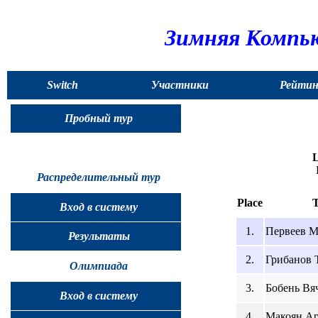
Зимняя Компью
Switch
Участники
Рейтин
to
Пробный тур
English
L
Распределительный тур
Place
Вход в систему
1.
Первеев М
Результаты
2.
Грибанов 
Олимпиада
3.
Бобень Вяч
Вход в систему
4.
Макоян Ар