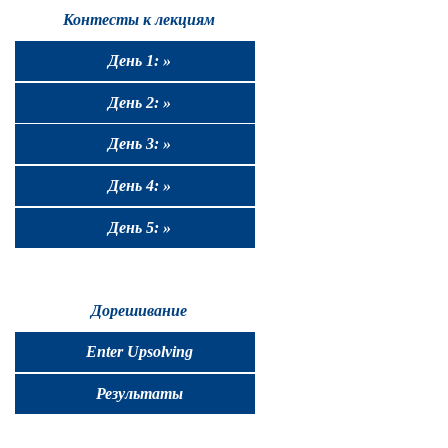
Контесты к лекциям
День 1: »
День 2: »
День 3: »
День 4: »
День 5: »
Дорешивание
Enter Upsolving
Результаты