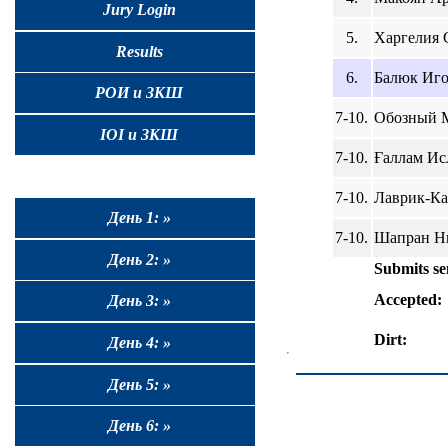
Jury Login
5.
Харгелия С
Results
6.
Балюк Иго
РОИ и ЗКШ
7-10.
Обозный М
IOI и ЗКШ
7-10.
Ғаллам Ис
7-10.
Лаврик-Ка
День 1: »
7-10.
Шапран Ни
День 2: »
Submits se
Accepted:
День 3: »
Dirt:
День 4: »
День 5: »
День 6: »