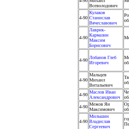
4-90
Михаил
М
Всеволодович
Кулаков
Ро
4-90
Станислав
об
Вячеславович
Лаврик-
Кармазин
4-90
М
Максим
Борисович
Лобанов Глеб
Мо
4-90
Игоревич
об
Мальцев
Тв
4-90
Михаил
об
Витальевич
Маслов Иван
Че
4-90
Александрович
об
Межов Ян
Ор
4-90
Максимович
об
Мильшин
го
4-90
Владислав
Пе
Сергеевич