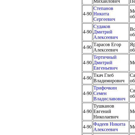
Михайлович
Пе
Степанов
Мо
4-90
Никита
об
Сергеевич
Судаков
Во
4-90
Дмитрий
об
Алексеевич
Тарасов Егор
Яр
4-90
Алексеевич
об
Тертичный
4-90
Дмитрий
М
Евгеньевич
Ткач Глеб
Са
4-90
Владимирович
об
Трифочкин
Св
4-90
Семен
об
Владиславович
Тушканов
4-90
Евгений
М
Николаевич
Фадеев Никита
4-90
М
Алексеевич