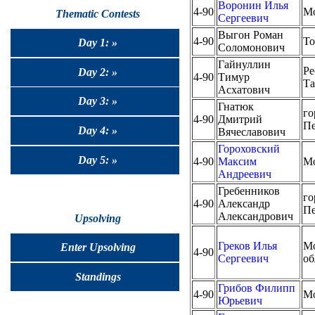
Воронин Илья
4-90
М
Thematic Contests
Сергеевич
Выгон Роман
4-90
То
Day 1: »
Соломонович
Гайнуллин
Ре
Day 2: »
4-90
Тимур
Та
Асхатович
Day 3: »
Гнатюк
го
4-90
Дмитрий
Пе
Day 4: »
Вячеславович
Гороховский
Day 5: »
4-90
Максим
М
Андреевич
Гребенников
го
4-90
Александр
Пе
Александрович
Upsolving
Греков Илья
Мо
Enter Upsolving
4-90
Сергеевич
об
Standings
Грибов Филипп
4-90
М
Юрьевич