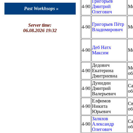
Григорьев
4-90
Дмитрий
М
Past Workhsops »
Олегович
Григорьев Пётр
Server time:
4-90
М
Владимирович
06.08.2026 19:32
Деб Натх
4-90
М
Максим
Дедович
Мо
4-90
Екатерина
об
Дмитриевна
Дунидин
Са
4-90
Дмитрий
об
Валерьевич
Елфимов
Св
4-90
Никита
об
Юрьевич
Залялов
Са
4-90
Александр
об
Олегович