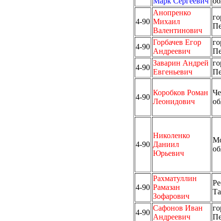
Марк Сергеевич
об
Анопренко
го
4-90
Михаил
Пе
Валентинович
Горбачев Егор
го
4-90
Андреевич
Пе
Заварин Андрей
го
4-90
Евгеньевич
Пе
Коробков Роман
Че
4-90
Леонидович
об
Николенко
Мо
4-90
Даниил
об
Юрьевич
Рахматуллин
Ре
4-90
Рамазан
Та
Зофарович
Сафонов Иван
го
4-90
Андреевич
Пе