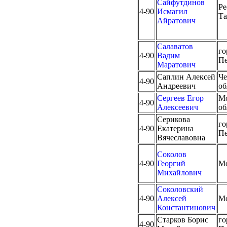
Сайфутдинов
Ре
4-90
Исмагил
Та
Айратович
Салаватов
го
4-90
Вадим
Пе
Маратович
Саплин Алексей
Че
4-90
Андреевич
об
Сергеев Егор
Мо
4-90
Алексеевич
об
Серикова
го
4-90
Екатерина
Пе
Вячеславовна
Соколов
4-90
Георгий
М
Михайлович
Соколовский
4-90
Алексей
М
Константинович
Старков Борис
го
4-90