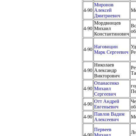
Миронов
4-90
Алексей
М
Дмитриевич
Мордвинцев
Во
4-90
Михаил
об
Константинович
Наговицин
Уд
4-90
Марк Сергеевич
Ре
Николаев
Ре
4-90
Александр
Та
Викторович
Опанасенко
го
4-90
Михаил
Пе
Сергеевич
Отт Андрей
Че
4-90
Евгеньевич
об
Павлов Вадим
4-90
М
Алексеевич
Первеев
Ли
4-90
Михаил