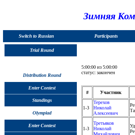
Зимняя Ком
Switch to Russian
Participants
Trial Round
5:00:00 из 5:00:00
статус: закончен
Distribution Round
Enter Contest
#
Участник
Standings
Терехов
Ре
1-3
Николай
Та
Olympiad
Алексеевич
Третьяков
Enter Contest
Уд
1-3
Николай
Ре
Михайлович