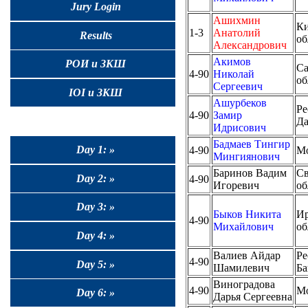
Jury Login
Ашихмин
Ки
1-3
Анатолий
Results
об
Александрович
Акимов
РОИ и ЗКШ
Са
4-90
Николай
об
Сергеевич
IOI и ЗКШ
Ашурбеков
Ре
4-90
Замир
Да
Идрисович
Бадмаев Тингир
Day 1: »
4-90
М
Мингиянович
Баринов Вадим
Св
Day 2: »
4-90
Игоревич
об
Day 3: »
Быков Никита
Ир
4-90
Михайлович
об
Day 4: »
Валиев Айдар
Ре
4-90
Day 5: »
Шамилевич
Ба
Виноградова
4-90
М
Day 6: »
Дарья Сергеевна