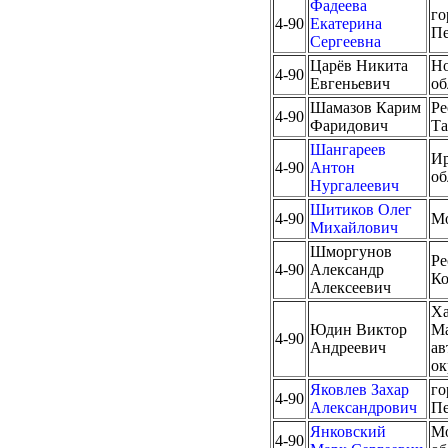
Фадеева
го
4-90
Екатерина
Пе
Сергеевна
Царёв Никита
Но
4-90
Евгеньевич
об
Шамазов Карим
Ре
4-90
Фаридович
Та
Шангареев
Ир
4-90
Антон
об
Нургалеевич
Шитиков Олег
4-90
М
Михайлович
Шморгунов
Ре
4-90
Александр
К
Алексеевич
Ха
Юдин Виктор
М
4-90
Андреевич
а
ок
Яковлев Захар
го
4-90
Александрович
Пе
Янковский
Мо
4-90