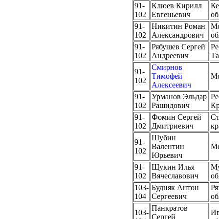
91-
Клюев Кирилл
Ке
102
Евгеньевич
об
91-
Никитин Роман
Мо
102
Александрович
об
91-
Рябушев Сергей
Ре
102
Андреевич
Та
Смирнов
91-
Тимофей
М
102
Алексеевич
91-
Урманов Эльдар
Ре
102
Рашидович
К
91-
Фомин Сергей
Ст
102
Дмитриевич
кр
Шубин
91-
Валентин
М
102
Юрьевич
91-
Щукин Илья
Му
102
Вячеславович
об
103-
Будняк Антон
Ря
104
Сергеевич
об
Панкратов
103-
Ив
Сергей