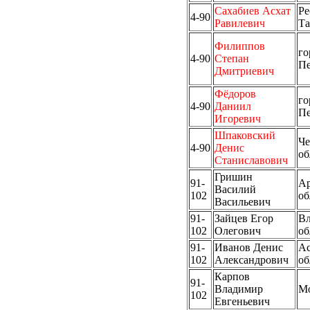
Сахабиев Асхат
Ре
4-90
Равилевич
Та
Филиппов
го
4-90
Степан
Пе
Дмитриевич
Фёдоров
го
4-90
Даниил
Пе
Игоревич
Шпаковский
Че
4-90
Денис
об
Станиславович
Гришин
91-
Ар
Василий
102
об
Васильевич
91-
Зайцев Егор
Вл
102
Олегович
об
91-
Иванов Денис
Ас
102
Александрович
об
Карпов
91-
Владимир
М
102
Евгеньевич