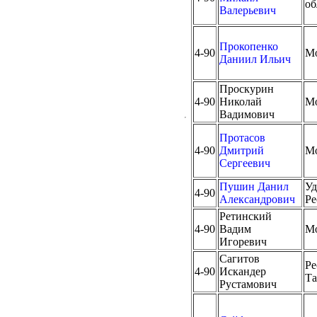
об
Валерьевич
Прокопенко
4-90
М
Даниил Ильич
Проскурин
4-90
Николай
М
Вадимович
Протасов
4-90
Дмитрий
М
Сергеевич
Пушин Данил
Уд
4-90
Александрович
Ре
Ретинский
4-90
Вадим
М
Игоревич
Сагитов
Ре
4-90
Искандер
Та
Рустамович