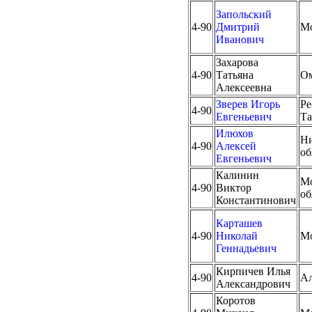
Запольский
4-90
Дмитрий
М
Иванович
Захарова
4-90
Татьяна
Ом
Алексеевна
Зверев Игорь
Ре
4-90
Евгеньевич
Та
Илюхов
Ни
4-90
Алексей
об
Евгеньевич
Калинин
Мо
4-90
Виктор
об
Константинович
Карташев
4-90
Николай
М
Геннадьевич
Кирпичев Илья
4-90
Ал
Александрович
Коротов