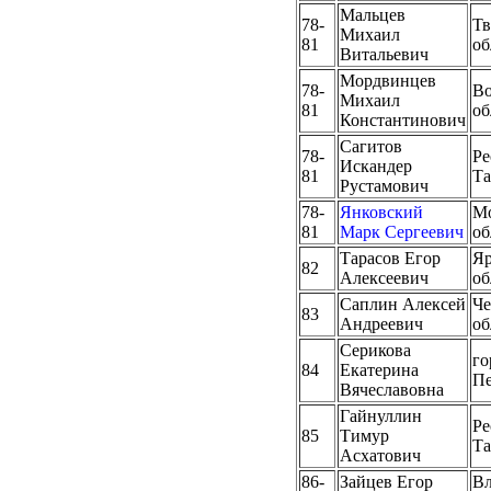
Мальцев
78-
Тв
Михаил
81
об
Витальевич
Мордвинцев
78-
Во
Михаил
81
об
Константинович
Сагитов
78-
Ре
Искандер
81
Та
Рустамович
78-
Янковский
Мо
81
Марк Сергеевич
об
Тарасов Егор
Яр
82
Алексеевич
об
Саплин Алексей
Че
83
Андреевич
об
Серикова
го
84
Екатерина
Пе
Вячеславовна
Гайнуллин
Ре
85
Тимур
Та
Асхатович
86-
Зайцев Егор
Вл