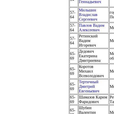
Геннадьевич
Мильшин
57-
го
Владислав
64
Пе
Сергеевич
57-
Павлов Вадим
М
64
Алексеевич
Ретинский
57-
Вадим
М
64
Игоревич
Дедович
65-
Мо
Екатерина
69
об
Дмитриевна
Коротов
65-
Михаил
М
69
Всеволодович
Тертичный
65-
Дмитрий
М
69
Евгеньевич
65-
Шамазов Карим
Ре
69
Фаридович
Та
Шубин
65-
Валентин
М