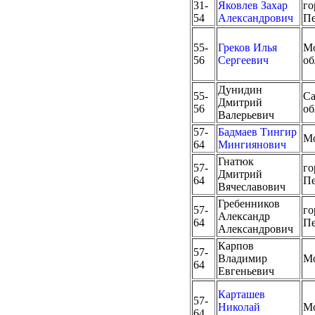
31-
Яковлев Захар
го
54
Александрович
Пе
55-
Греков Илья
Мо
56
Сергеевич
об
Дунидин
55-
Са
Дмитрий
56
об
Валерьевич
57-
Бадмаев Тингир
М
64
Мингиянович
Гнатюк
57-
го
Дмитрий
64
Пе
Вячеславович
Гребенников
57-
го
Александр
64
Пе
Александрович
Карпов
57-
Владимир
М
64
Евгеньевич
Карташев
57-
Николай
М
64