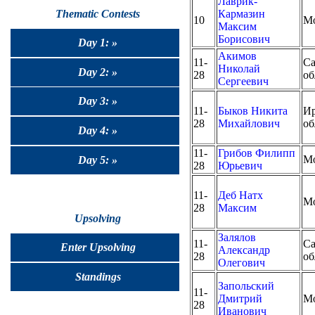
Лаврик-
Thematic Contests
Кармазин
10
М
Максим
Борисович
Day 1: »
Акимов
11-
Са
Николай
Day 2: »
28
об
Сергеевич
Day 3: »
11-
Быков Никита
Ир
28
Михайлович
об
Day 4: »
11-
Грибов Филипп
М
Day 5: »
28
Юрьевич
11-
Деб Натх
М
28
Максим
Upsolving
Залялов
11-
Са
Enter Upsolving
Александр
28
об
Олегович
Standings
Запольский
11-
Дмитрий
М
28
Иванович