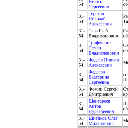
Никита
54
об
Сергеевич
Терехов
31-
Ре
Николай
54
Та
Алексеевич
31-
Ткач Глеб
Са
54
Владимирович
об
Трифочкин
31-
Св
Семен
54
об
Владиславович
31-
Фадеев Никита
М
54
Алексеевич
Фадеева
31-
го
Екатерина
54
Пе
Сергеевна
31-
Фомин Сергей
Ст
54
Дмитриевич
кр
Шангареев
31-
Ир
Антон
54
об
Нургалеевич
31-
Шитиков Олег
М
54
Михайлович