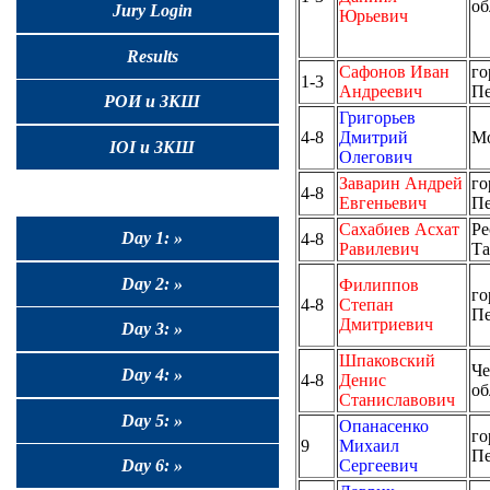
об
Jury Login
Юрьевич
Results
Сафонов Иван
го
1-3
Андреевич
Пе
РОИ и ЗКШ
Григорьев
4-8
Дмитрий
М
IOI и ЗКШ
Олегович
Заварин Андрей
го
4-8
Евгеньевич
Пе
Сахабиев Асхат
Ре
Day 1: »
4-8
Равилевич
Та
Day 2: »
Филиппов
го
4-8
Степан
Пе
Дмитриевич
Day 3: »
Шпаковский
Че
Day 4: »
4-8
Денис
об
Станиславович
Day 5: »
Опанасенко
го
9
Михаил
Пе
Сергеевич
Day 6: »