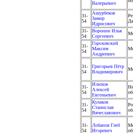
об
Валерьевич
Ашурбеков
31-
Ре
Замир
54
Да
Идрисович
31-
Воронин Илья
М
54
Сергеевич
Гороховский
31-
Максим
М
54
Андреевич
31-
Григорьев Пётр
М
54
Владимирович
Илюхов
31-
Ни
Алексей
54
об
Евгеньевич
Кулаков
31-
Ро
Станислав
54
об
Вячеславович
31-
Лобанов Глеб
Мо
54
Игоревич
об