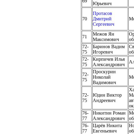
69
Юрьевич
Протасов
70
Дмитрий
М
Сергеевич
Межов Ян
Ор
71
Максимович
об
72-
Баринов Вадим
Св
75
Игоревич
об
72-
Кирпичев Илья
Ал
75
Александрович
Проскурин
72-
Николай
М
75
Вадимович
Ха
72-
Юдин Виктор
М
75
Андреевич
а
ок
76-
Никитин Роман
Мо
77
Александрович
об
76-
Царёв Никита
Но
77
Евгеньевич
об