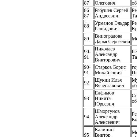
87
Олегович
об
86-
Рябушев Сергей
Ре
87
Андреевич
Та
Урманов Эльдар
Ре
88
Рашидович
К
Виноградова
89
М
Дарья Сергеевна
Николаев
90-
Ре
Александр
91
Та
Викторович
90-
Старков Борис
го
91
Михайлович
Пе
Щукин Илья
Му
92
Вячеславович
об
Елфимов
Св
93
Никита
об
Юрьевич
Шморгунов
Ре
94
Александр
К
Алексеевич
Калинин
Мо
95
Виктор