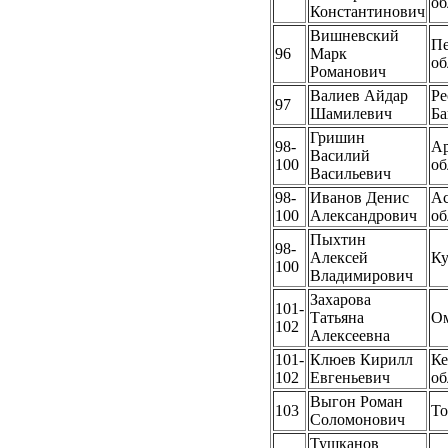
об
Константинович
Вишневский
Пе
96
Марк
об
Романович
Валиев Айдар
Ре
97
Шамилевич
Ба
Гришин
98-
Ар
Василий
100
об
Васильевич
98-
Иванов Денис
Ас
100
Александрович
об
Пыхтин
98-
Алексей
Ку
100
Владимирович
Захарова
101-
Татьяна
Ом
102
Алексеевна
101-
Клюев Кирилл
Ке
102
Евгеньевич
об
Выгон Роман
103
То
Соломонович
Тушканов