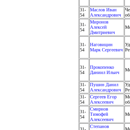
31-
Маслов Иван
Че
54
Александрович
об
Миронов
31-
Алексей
М
54
Дмитриевич
31-
Наговицин
Уд
54
Марк Сергеевич
Ре
31-
Прокопенко
М
54
Даниил Ильич
31-
Пушин Данил
Уд
54
Александрович
Ре
31-
Сергеев Егор
Мо
54
Алексеевич
об
Смирнов
31-
Тимофей
М
54
Алексеевич
Степанов
31-
Мо