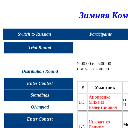
Зимняя Ком
Switch to Russian
Participants
Trial Round
5:00:00 из 5:00:00
статус: закончен
Distribution Round
Enter Contest
#
Участник
Standings
Анопренко
го
1-3
Михаил
Пе
Olympiad
Валентинович
Enter Contest
Николенко
Мо
1-3
Даниил