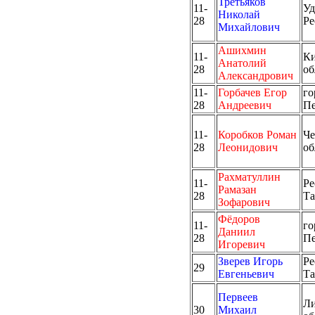
Третьяков
11-
Уд
Николай
28
Ре
Михайлович
Ашихмин
11-
Ки
Анатолий
28
об
Александрович
11-
Горбачев Егор
го
28
Андреевич
Пе
11-
Коробков Роман
Че
28
Леонидович
об
Рахматуллин
11-
Ре
Рамазан
28
Та
Зофарович
Фёдоров
11-
го
Даниил
28
Пе
Игоревич
Зверев Игорь
Ре
29
Евгеньевич
Та
Первеев
Ли
30
Михаил